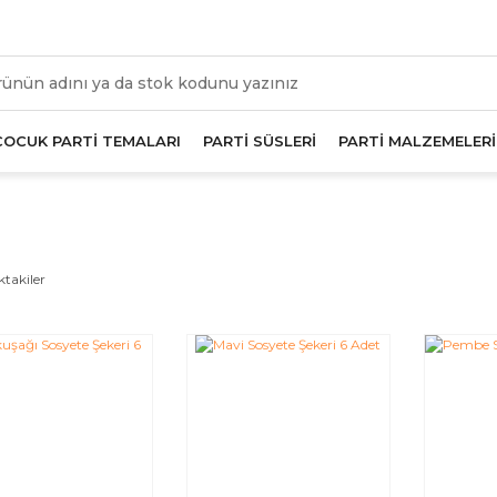
üm Alışverişlerde Geçerli 1000 TL Ve Üzeri Kargo Beda
ÇOCUK PARTİ TEMALARI
PARTİ SÜSLERİ
PARTİ MALZEMELERİ
ktakiler