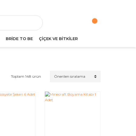
va
BRİDE TO BE
ÇİÇEK VE BİTKİLER
Toplam 148 ürün