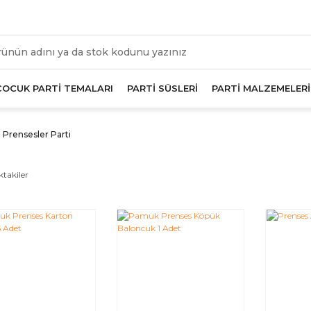
üm Alışverişlerde Geçerli 1000 TL Ve Üzeri Kargo Beda
ÇOCUK PARTİ TEMALARI
PARTİ SÜSLERİ
PARTİ MALZEMELERİ
Prensesler Parti
ktakiler