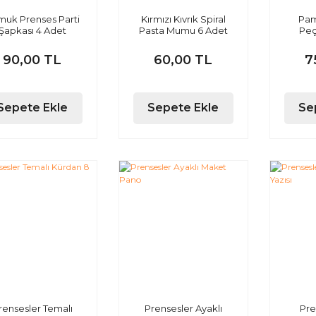
muk Prenses Parti
Kırmızı Kıvrık Spiral
Pam
Şapkası 4 Adet
Pasta Mumu 6 Adet
Peç
90,00 TL
60,00 TL
7
Sepete Ekle
Sepete Ekle
Se
rensesler Temalı
Prensesler Ayaklı
Pre