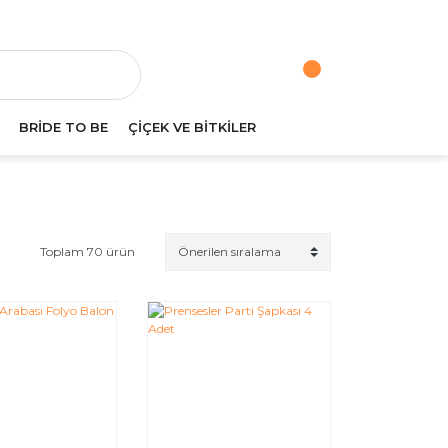
va
BRİDE TO BE
ÇİÇEK VE BİTKİLER
Toplam 70 ürün