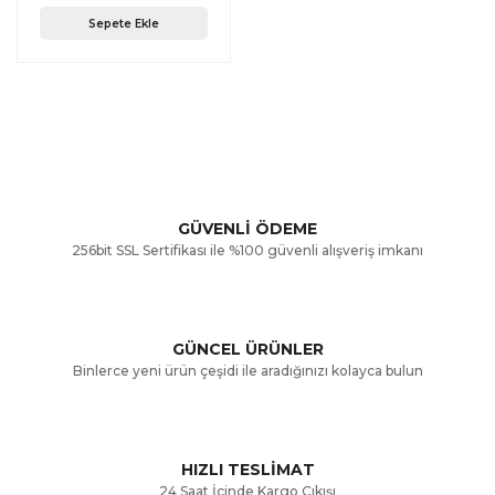
Sepete Ekle
GÜVENLİ ÖDEME
256bit SSL Sertifikası ile %100 güvenli alışveriş imkanı
GÜNCEL ÜRÜNLER
Binlerce yeni ürün çeşidi ile aradığınızı kolayca bulun
HIZLI TESLİMAT
24 Saat İçinde Kargo Çıkışı