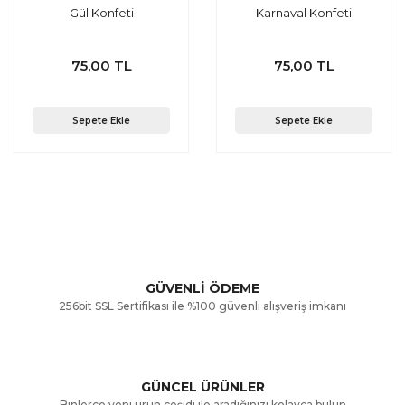
Gül Konfeti
Karnaval Konfeti
75,00 TL
75,00 TL
Sepete Ekle
Sepete Ekle
GÜVENLİ ÖDEME
256bit SSL Sertifikası ile %100 güvenli alışveriş imkanı
GÜNCEL ÜRÜNLER
Binlerce yeni ürün çeşidi ile aradığınızı kolayca bulun