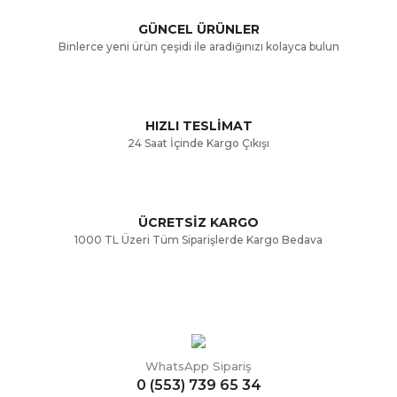
GÜNCEL ÜRÜNLER
Ürün bilgilerinde hatalar bulunuyor.
Binlerce yeni ürün çeşidi ile aradığınızı kolayca bulun
Ürün fiyatı diğer sitelerden daha pahalı.
Bu ürüne benzer farklı alternatifler olmalı.
HIZLI TESLİMAT
24 Saat İçinde Kargo Çıkışı
ÜCRETSİZ KARGO
Gönder
1000 TL Üzeri Tüm Siparişlerde Kargo Bedava
WhatsApp Sipariş
0 (553) 739 65 34