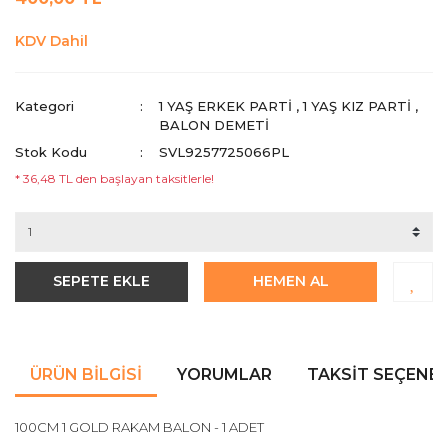
KDV Dahil
Kategori
1 YAŞ ERKEK PARTI
,
1 YAŞ KIZ PARTI
,
BALON DEMETİ
Stok Kodu
SVL9257725066PL
* 36,48 TL den başlayan taksitlerle!
SEPETE EKLE
HEMEN AL
ÜRÜN BILGISI
YORUMLAR
TAKSIT SEÇENEK
100CM 1 GOLD RAKAM BALON - 1 ADET