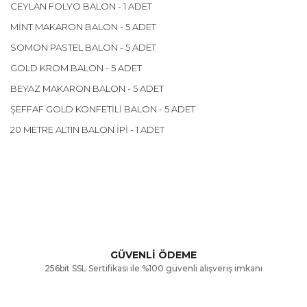
CEYLAN FOLYO BALON - 1 ADET
MİNT MAKARON BALON - 5 ADET
SOMON PASTEL BALON - 5 ADET
GOLD KROM BALON - 5 ADET
BEYAZ MAKARON BALON - 5 ADET
ŞEFFAF GOLD KONFETİLİ BALON - 5 ADET
20 METRE ALTIN BALON İPİ - 1 ADET
Bu ürünün fiyat bilgisi, resim, ürün açıklamalarında ve diğer
konularda yetersiz gördüğünüz noktaları öneri formunu
Bu ürüne ilk yorumu siz yapın!
kullanarak tarafımıza iletebilirsiniz.
Görüş ve önerileriniz için teşekkür ederiz.
Yorum Yaz
GÜVENLİ ÖDEME
256bit SSL Sertifikası ile %100 güvenli alışveriş imkanı
Ürün resmi kalitesiz, bozuk veya görüntülenemiyor.
Ürün açıklamasında eksik bilgiler bulunuyor.