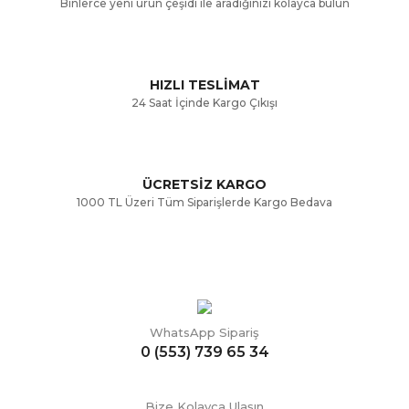
Binlerce yeni ürün çeşidi ile aradığınızı kolayca bulun
Ürün fiyatı diğer sitelerden daha pahalı.
Bu ürüne benzer farklı alternatifler olmalı.
HIZLI TESLİMAT
24 Saat İçinde Kargo Çıkışı
ÜCRETSİZ KARGO
Gönder
1000 TL Üzeri Tüm Siparişlerde Kargo Bedava
WhatsApp Sipariş
0 (553) 739 65 34
Bize Kolayca Ulaşın