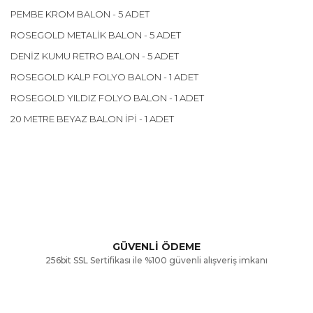
PEMBE KROM BALON - 5 ADET
ROSEGOLD METALİK BALON - 5 ADET
DENİZ KUMU RETRO BALON - 5 ADET
ROSEGOLD KALP FOLYO BALON - 1 ADET
ROSEGOLD YILDIZ FOLYO BALON - 1 ADET
20 METRE BEYAZ BALON İPİ - 1 ADET
Bu ürünün fiyat bilgisi, resim, ürün açıklamalarında ve diğer
konularda yetersiz gördüğünüz noktaları öneri formunu
Bu ürüne ilk yorumu siz yapın!
kullanarak tarafımıza iletebilirsiniz.
Görüş ve önerileriniz için teşekkür ederiz.
Yorum Yaz
GÜVENLİ ÖDEME
256bit SSL Sertifikası ile %100 güvenli alışveriş imkanı
Ürün resmi kalitesiz, bozuk veya görüntülenemiyor.
Ürün açıklamasında eksik bilgiler bulunuyor.