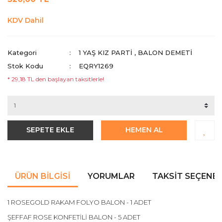
KDV Dahil
Kategori
1 YAŞ KIZ PARTI
,
BALON DEMETİ
Stok Kodu
EQRY1269
* 29,18 TL den başlayan taksitlerle!
SEPETE EKLE
HEMEN AL
ÜRÜN BILGISI
YORUMLAR
TAKSIT SEÇENEK
1 ROSEGOLD RAKAM FOLYO BALON - 1 ADET
ŞEFFAF ROSE KONFETİLİ BALON - 5 ADET