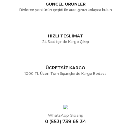
GÜNCEL ÜRÜNLER
Ürün bilgilerinde hatalar bulunuyor.
Binlerce yeni ürün çeşidi ile aradığınızı kolayca bulun
Ürün fiyatı diğer sitelerden daha pahalı.
Bu ürüne benzer farklı alternatifler olmalı.
HIZLI TESLİMAT
24 Saat İçinde Kargo Çıkışı
ÜCRETSİZ KARGO
Gönder
1000 TL Üzeri Tüm Siparişlerde Kargo Bedava
WhatsApp Sipariş
0 (553) 739 65 34