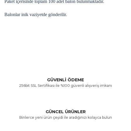
Paket içerisinde toplam 100 adet balon bulunmaktadır.
Balonlar inik vaziyetde gönderilir.
Bu ürünün fiyat bilgisi, resim, ürün açıklamalarında ve diğer
konularda yetersiz gördüğünüz noktaları öneri formunu
Bu ürüne ilk yorumu siz yapın!
kullanarak tarafımıza iletebilirsiniz.
Görüş ve önerileriniz için teşekkür ederiz.
Yorum Yaz
GÜVENLİ ÖDEME
256bit SSL Sertifikası ile %100 güvenli alışveriş imkanı
Ürün resmi kalitesiz, bozuk veya görüntülenemiyor.
Ürün açıklamasında eksik bilgiler bulunuyor.
GÜNCEL ÜRÜNLER
Ürün bilgilerinde hatalar bulunuyor.
Binlerce yeni ürün çeşidi ile aradığınızı kolayca bulun
Ürün fiyatı diğer sitelerden daha pahalı.