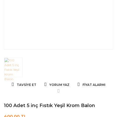
TAVSIYE ET
YORUM YAZ
FIYAT ALARMI
100 Adet 5 inç Fıstık Yeşil Krom Balon
400,00 TL