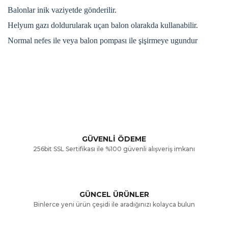
Balonlar inik vaziyetde gönderilir.
Helyum gazı doldurularak uçan balon olarakda kullanabilir.
Normal nefes ile veya balon pompası ile şişirmeye ugundur
Bu ürünün fiyat bilgisi, resim, ürün açıklamalarında ve diğer
konularda yetersiz gördüğünüz noktaları öneri formunu
Bu ürüne ilk yorumu siz yapın!
kullanarak tarafımıza iletebilirsiniz.
Görüş ve önerileriniz için teşekkür ederiz.
Yorum Yaz
GÜVENLİ ÖDEME
256bit SSL Sertifikası ile %100 güvenli alışveriş imkanı
Ürün resmi kalitesiz, bozuk veya görüntülenemiyor.
Ürün açıklamasında eksik bilgiler bulunuyor.
GÜNCEL ÜRÜNLER
Ürün bilgilerinde hatalar bulunuyor.
Binlerce yeni ürün çeşidi ile aradığınızı kolayca bulun
Ürün fiyatı diğer sitelerden daha pahalı.