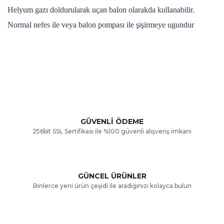
Helyum gazı doldurularak uçan balon olarakda kullanabilir.
Normal nefes ile veya balon pompası ile şişirmeye ugundur
Bu ürünün fiyat bilgisi, resim, ürün açıklamalarında ve diğer
konularda yetersiz gördüğünüz noktaları öneri formunu
Bu ürüne ilk yorumu siz yapın!
kullanarak tarafımıza iletebilirsiniz.
Görüş ve önerileriniz için teşekkür ederiz.
Yorum Yaz
GÜVENLİ ÖDEME
256bit SSL Sertifikası ile %100 güvenli alışveriş imkanı
Ürün resmi kalitesiz, bozuk veya görüntülenemiyor.
Ürün açıklamasında eksik bilgiler bulunuyor.
GÜNCEL ÜRÜNLER
Ürün bilgilerinde hatalar bulunuyor.
Binlerce yeni ürün çeşidi ile aradığınızı kolayca bulun
Ürün fiyatı diğer sitelerden daha pahalı.
Bu ürüne benzer farklı alternatifler olmalı.