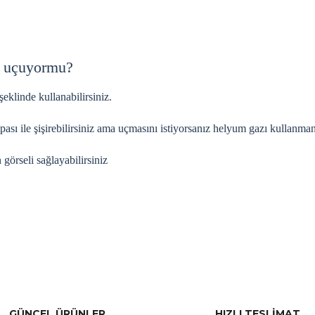
e uçuyormu?
eklinde kullanabilirsiniz.
mpası ile şişirebilirsiniz ama uçmasını istiyorsanız helyum gazı kullanm
görseli sağlayabilirsiniz
a ve diğer konularda yetersiz gördüğünüz noktaları öneri formunu kullana
Bu ürüne ilk yorumu siz yapın!
.
Yorum Yaz
GÜNCEL ÜRÜNLER
HIZLI TESLİMAT