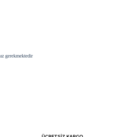
anız gerekmektedir
rak tarafımıza iletebilirsiniz.
ÜCRETSİZ KARGO