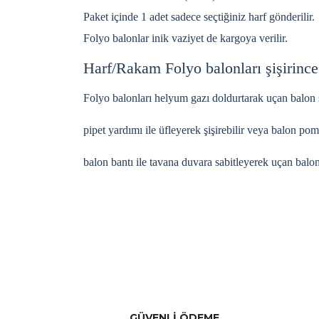
Paket içinde 1 adet sadece seçtiğiniz harf gönderilir.
Folyo balonlar inik vaziyet de kargoya verilir.
Harf/Rakam Folyo balonları şişirinc
Folyo balonları helyum gazı doldurtarak uçan balon ş
pipet yardımı ile üfleyerek şişirebilir veya balon po
balon bantı ile tavana duvara sabitleyerek uçan balon 
Bu ürünün fiyat bilgisi, resim, ürün açıklamalarınd
Görüş ve önerileriniz için teşekkür ederiz.
Ürün resmi kalitesiz, bozuk veya görüntülenemiyor
Ürün açıklamasında eksik bilgiler bulunuyor.
GÜVENLİ ÖDEME