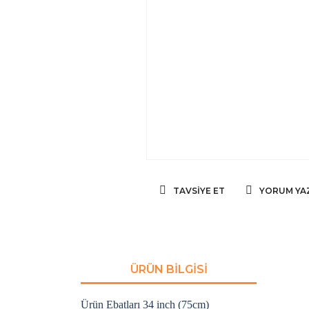
TAVSIYE ET
YORUM YA
ÜRÜN BILGISI
Ürün Ebatları 34 inch (75cm)