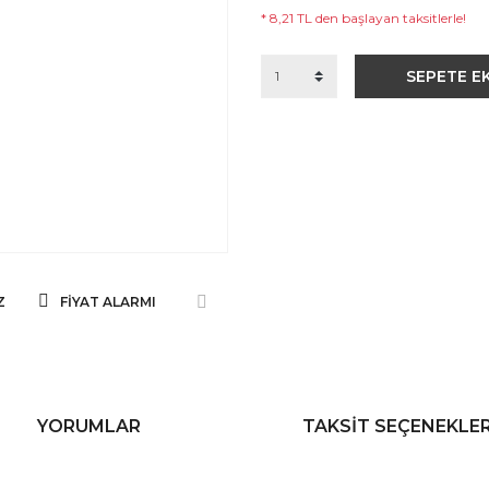
* 8,21 TL den başlayan taksitlerle!
SEPETE E
Z
FIYAT ALARMI
YORUMLAR
TAKSIT SEÇENEKLER