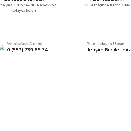
ce yeni ürün çeşidi ile aradığınızı
24 Saat İçinde Kargo Çıkışı
kolayca bulun
WhatsApp Sipariş
Bize Kolayca Ulaşın
0 (553) 739 65 34
İletişim Bilgilerimiz
Gönder
ERİŞ
BİZİ TAKİP EDİN
li Satış Sözleşmesi
Facebook
ve Teslimat
Twitter
k ve Güvenlik
İnstagram
 Şartları
YouTube