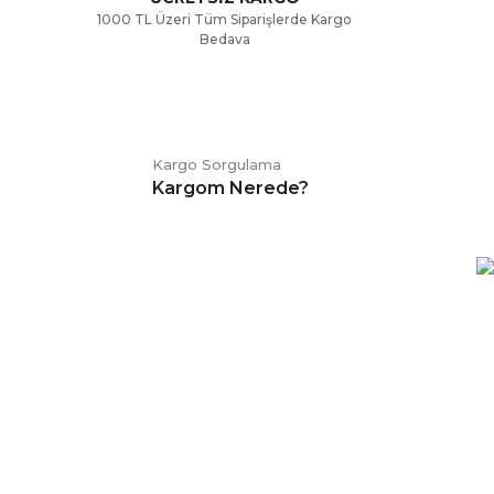
1000 TL Üzeri Tüm Siparişlerde Kargo
Bedava
Kargo Sorgulama
Kargom Nerede?
E-BÜLTEN
Kampanya ve duyurularımızdan
haberdar olmak için kaydolabilirsiniz.