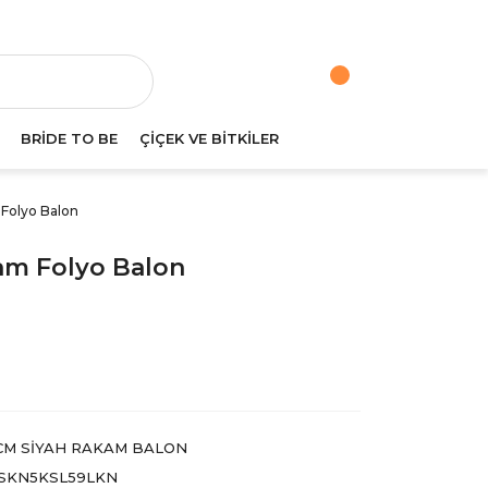
va
BRİDE TO BE
ÇİÇEK VE BİTKİLER
Folyo Balon
am Folyo Balon
CM SİYAH RAKAM BALON
SKN5KSL59LKN