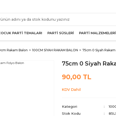
üm Alışverişlerde Geçerli 1000 TL Ve Üzeri Kargo Beda
ÇOCUK PARTİ TEMALARI
PARTİ SÜSLERİ
PARTİ MALZEMELERİ
0cm Rakam Balon
100CM SİYAH RAKAM BALON
75cm 0 Siyah Rakam 
75cm 0 Siyah Rak
90,00 TL
KDV Dahil
Kategori
100
Stok Kodu
85L