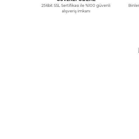
256bit SSL Sertifikası ile %100 güvenli
Binler
Ürün bilgilerinde hatalar bulunuyor.
alışveriş imkanı
Ürün fiyatı diğer sitelerden daha pahalı.
Bu ürüne benzer farklı alternatifler olmalı.
KURUMSAL
ALIŞV
Hakkımızda
Mesafe
Yardım
Ödeme 
İletişim Formu
Gizlili
Kargo Sorgulama
Garanti