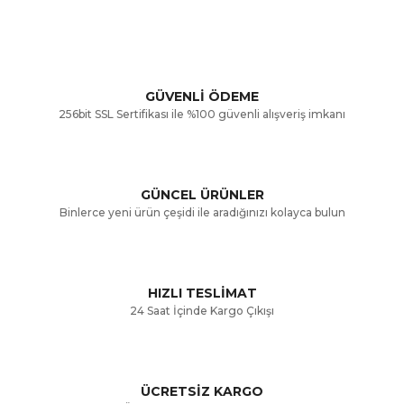
konularda yetersiz gördüğünüz noktaları öneri formunu
Bu ürüne ilk yorumu siz yapın!
kullanarak tarafımıza iletebilirsiniz.
Görüş ve önerileriniz için teşekkür ederiz.
Yorum Yaz
GÜVENLİ ÖDEME
256bit SSL Sertifikası ile %100 güvenli alışveriş imkanı
Ürün resmi kalitesiz, bozuk veya görüntülenemiyor.
Ürün açıklamasında eksik bilgiler bulunuyor.
GÜNCEL ÜRÜNLER
Ürün bilgilerinde hatalar bulunuyor.
Binlerce yeni ürün çeşidi ile aradığınızı kolayca bulun
Ürün fiyatı diğer sitelerden daha pahalı.
Bu ürüne benzer farklı alternatifler olmalı.
HIZLI TESLİMAT
24 Saat İçinde Kargo Çıkışı
ÜCRETSİZ KARGO
Gönder