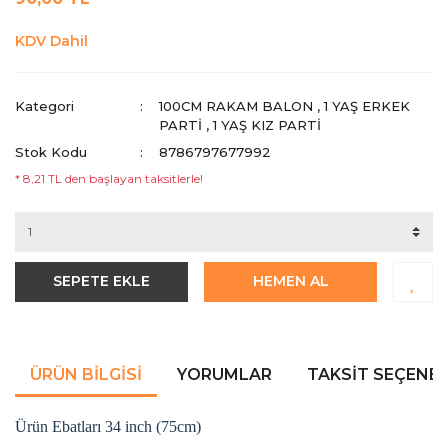
KDV Dahil
Kategori
100CM RAKAM BALON
,
1 YAŞ ERKEK
PARTI
,
1 YAŞ KIZ PARTI
Stok Kodu
8786797677992
* 8,21 TL den başlayan taksitlerle!
SEPETE EKLE
HEMEN AL
ÜRÜN BILGISI
YORUMLAR
TAKSIT SEÇENEK
Ürün Ebatları 34 inch (75cm)