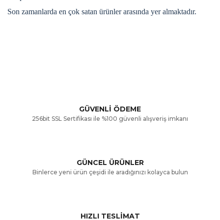
Son zamanlarda en çok satan ürünler arasında yer almaktadır.
Bu ürünün fiyat bilgisi, resim, ürün açıklamalarında ve diğer
konularda yetersiz gördüğünüz noktaları öneri formunu
Bu ürüne ilk yorumu siz yapın!
kullanarak tarafımıza iletebilirsiniz.
Görüş ve önerileriniz için teşekkür ederiz.
Yorum Yaz
GÜVENLİ ÖDEME
256bit SSL Sertifikası ile %100 güvenli alışveriş imkanı
Ürün resmi kalitesiz, bozuk veya görüntülenemiyor.
Ürün açıklamasında eksik bilgiler bulunuyor.
GÜNCEL ÜRÜNLER
Ürün bilgilerinde hatalar bulunuyor.
Binlerce yeni ürün çeşidi ile aradığınızı kolayca bulun
Ürün fiyatı diğer sitelerden daha pahalı.
Bu ürüne benzer farklı alternatifler olmalı.
HIZLI TESLİMAT