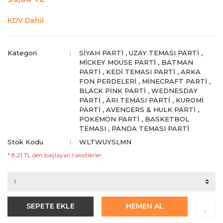
KDV Dahil
Kategori
SIYAH PARTI
,
UZAY TEMASI PARTI
,
MICKEY MOUSE PARTI
,
BATMAN
PARTI
,
KEDI TEMASI PARTI
,
ARKA
FON PERDELERI
,
MINECRAFT PARTI
,
BLACK PINK PARTI
,
WEDNESDAY
PARTI
,
ARI TEMASI PARTI
,
KUROMI
PARTI
,
AVENGERS & HULK PARTI
,
POKEMON PARTI
,
BASKETBOL
TEMASI
,
PANDA TEMASI PARTI
Stok Kodu
WLTWUYSLMN
* 8,21 TL den başlayan taksitlerle!
SEPETE EKLE
HEMEN AL