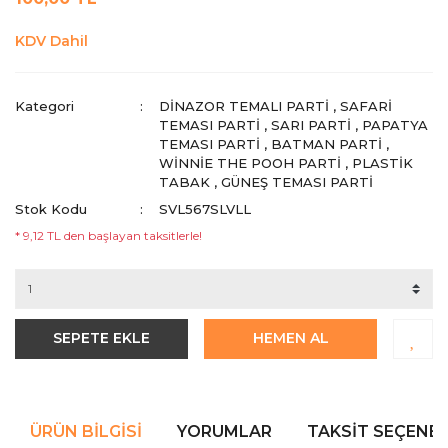
KDV Dahil
Kategori
DINAZOR TEMALI PARTI
,
SAFARI
TEMASI PARTI
,
SARI PARTI
,
PAPATYA
TEMASI PARTI
,
BATMAN PARTI
,
WINNIE THE POOH PARTI
,
PLASTIK
TABAK
,
GÜNEŞ TEMASI PARTI
Stok Kodu
SVL567SLVLL
* 9,12 TL den başlayan taksitlerle!
SEPETE EKLE
HEMEN AL
ÜRÜN BILGISI
YORUMLAR
TAKSIT SEÇENEK