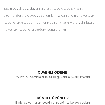
23cm büyük boy, dayanıklı plastik tabak. Değişik renk
alternatifleriyle davet ve sunumlarınızı canlandırır. Pakette 24
Adet.Parti ve Doğum Günlerinize renk katın.Materyal-Plastik,
Paket- 24 Adet,Parti,Doğum Günü ürünleri
Bu ürünün fiyat bilgisi, resim, ürün açıklamalarında ve diğer
konularda yetersiz gördüğünüz noktaları öneri formunu
Bu ürüne ilk yorumu siz yapın!
kullanarak tarafımıza iletebilirsiniz.
Görüş ve önerileriniz için teşekkür ederiz.
Yorum Yaz
GÜVENLİ ÖDEME
256bit SSL Sertifikası ile %100 güvenli alışveriş imkanı
Ürün resmi kalitesiz, bozuk veya görüntülenemiyor.
Ürün açıklamasında eksik bilgiler bulunuyor.
GÜNCEL ÜRÜNLER
Ürün bilgilerinde hatalar bulunuyor.
Binlerce yeni ürün çeşidi ile aradığınızı kolayca bulun