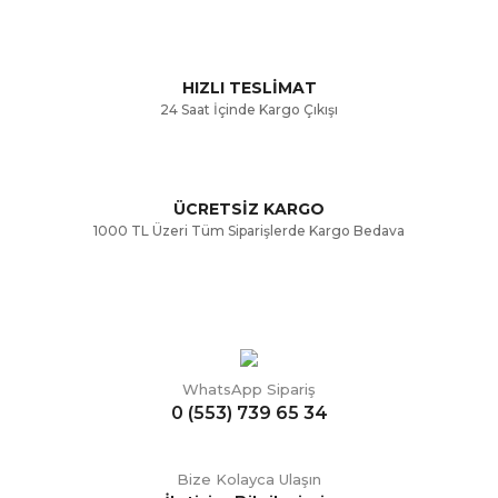
Ürün fiyatı diğer sitelerden daha pahalı.
Bu ürüne benzer farklı alternatifler olmalı.
HIZLI TESLİMAT
24 Saat İçinde Kargo Çıkışı
ÜCRETSİZ KARGO
Gönder
1000 TL Üzeri Tüm Siparişlerde Kargo Bedava
WhatsApp Sipariş
0 (553) 739 65 34
Bize Kolayca Ulaşın