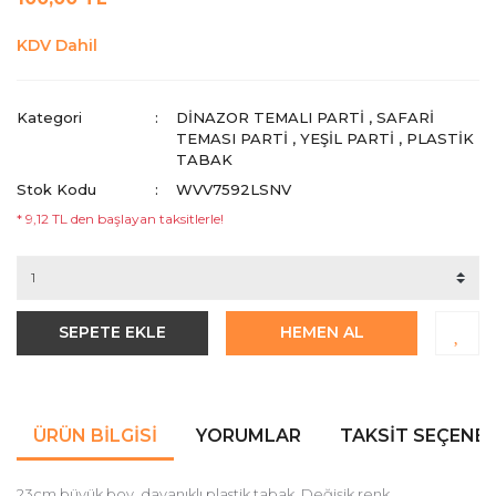
KDV Dahil
Kategori
DINAZOR TEMALI PARTI
,
SAFARI
TEMASI PARTI
,
YEŞIL PARTI
,
PLASTIK
TABAK
Stok Kodu
WVV7592LSNV
* 9,12 TL den başlayan taksitlerle!
SEPETE EKLE
HEMEN AL
ÜRÜN BILGISI
YORUMLAR
TAKSIT SEÇENEK
23cm büyük boy, dayanıklı plastik tabak. Değişik renk