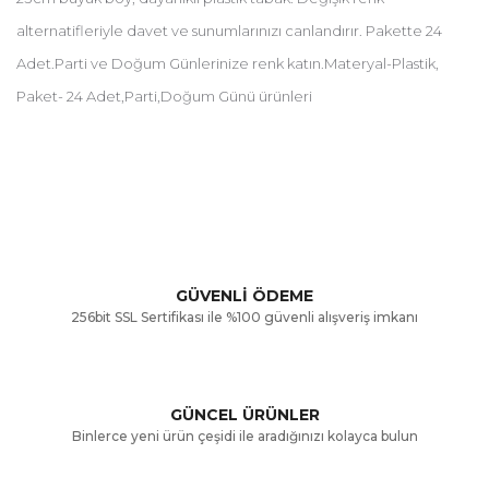
alternatifleriyle davet ve sunumlarınızı canlandırır. Pakette 24
Adet.Parti ve Doğum Günlerinize renk katın.Materyal-Plastik,
Paket- 24 Adet,Parti,Doğum Günü ürünleri
Bu ürünün fiyat bilgisi, resim, ürün açıklamalarında ve diğer
konularda yetersiz gördüğünüz noktaları öneri formunu
Bu ürüne ilk yorumu siz yapın!
kullanarak tarafımıza iletebilirsiniz.
Görüş ve önerileriniz için teşekkür ederiz.
Yorum Yaz
GÜVENLİ ÖDEME
256bit SSL Sertifikası ile %100 güvenli alışveriş imkanı
Ürün resmi kalitesiz, bozuk veya görüntülenemiyor.
Ürün açıklamasında eksik bilgiler bulunuyor.
GÜNCEL ÜRÜNLER
Ürün bilgilerinde hatalar bulunuyor.
Binlerce yeni ürün çeşidi ile aradığınızı kolayca bulun
Ürün fiyatı diğer sitelerden daha pahalı.