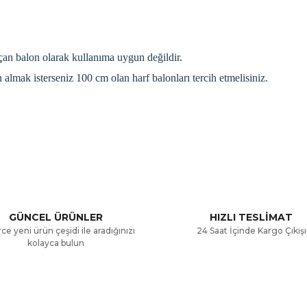
an balon olarak kullanıma uygun değildir.
lmak isterseniz 100 cm olan harf balonları tercih etmelisiniz.
a ve diğer konularda yetersiz gördüğünüz noktaları öneri formunu kullana
Bu ürüne ilk yorumu siz yapın!
.
Yorum Yaz
GÜNCEL ÜRÜNLER
HIZLI TESLİMAT
ce yeni ürün çeşidi ile aradığınızı
24 Saat İçinde Kargo Çıkışı
kolayca bulun