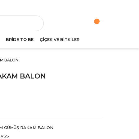
va
BRİDE TO BE
ÇİÇEK VE BİTKİLER
AM BALON
AKAM BALON
M GÜMÜŞ RAKAM BALON
SVSS