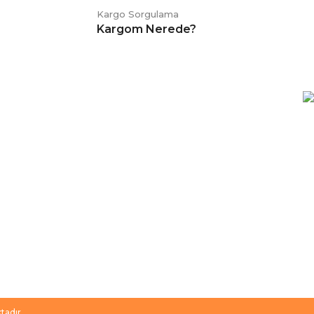
Kargo Sorgulama
Kargom Nerede?
E-BÜLTEN
Kampanya ve duyurularımızdan
haberdar olmak için kaydolabilirsiniz.
tadır.