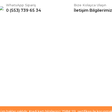
WhatsApp Sipariş
Bize Kolayca Ulaşın
0 (553) 739 65 34
İletişim Bilgilerimiz
Gönder
ERİŞ
BİZİ TAKİP EDİN
li Satış Sözleşmesi
Facebook
ve Teslimat
Twitter
k ve Güvenlik
İnstagram
 Şartları
YouTube
 Değişim Şartları
m hakları saklıdır. Kredi kartı bilgileriniz 256bit SSL sertifikası ile korunmak