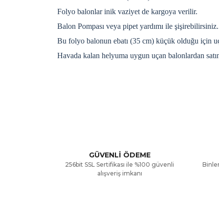
Folyo balonlar inik vaziyet de kargoya verilir.
Balon Pompası veya pipet yardımı ile şişirebilirsiniz.
Bu folyo balonun ebatı (35 cm) küçük olduğu için uç
Havada kalan helyuma uygun uçan balonlardan satın a
Bu ürünün fiyat bilgisi, resim, ürün açıklamalarınd
Görüş ve önerileriniz için teşekkür ederiz.
Ürün resmi kalitesiz, bozuk veya görüntülenemiyor
Ürün açıklamasında eksik bilgiler bulunuyor.
GÜVENLİ ÖDEME
256bit SSL Sertifikası ile %100 güvenli
Binler
Ürün bilgilerinde hatalar bulunuyor.
alışveriş imkanı
Ürün fiyatı diğer sitelerden daha pahalı.
Bu ürüne benzer farklı alternatifler olmalı.