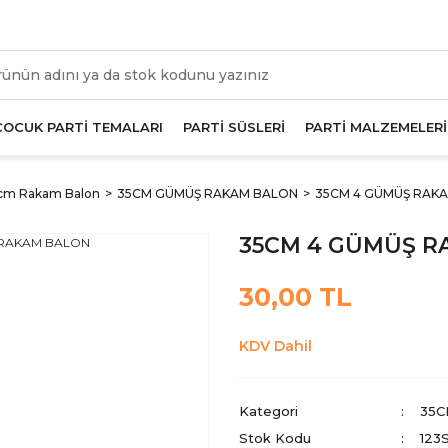
üm Alışverişlerde Geçerli 1000 TL Ve Üzeri Kargo Beda
ÇOCUK PARTİ TEMALARI
PARTİ SÜSLERİ
PARTİ MALZEMELERİ
cm Rakam Balon
35CM GÜMÜŞ RAKAM BALON
35CM 4 GÜMÜŞ RAK
35CM 4 GÜMÜŞ R
30,00 TL
KDV Dahil
Kategori
35C
Stok Kodu
123