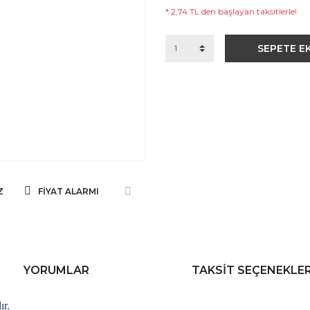
* 2,74 TL den başlayan taksitlerle!
SEPETE E
Z
FIYAT ALARMI
YORUMLAR
TAKSIT SEÇENEKLER
ır.