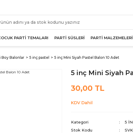
üm Alışverişlerde Geçerli 1000 TL Ve Üzeri Kargo Beda
ÇOCUK PARTİ TEMALARI
PARTİ SÜSLERİ
PARTİ MALZEMELERİ
i Boy Balonlar
5 inç pastel
5 inç Mini Siyah Pastel Balon 10 Adet
5 inç Mini Siyah P
30,00 TL
KDV Dahil
Kategori
5 I
Stok Kodu
SVK