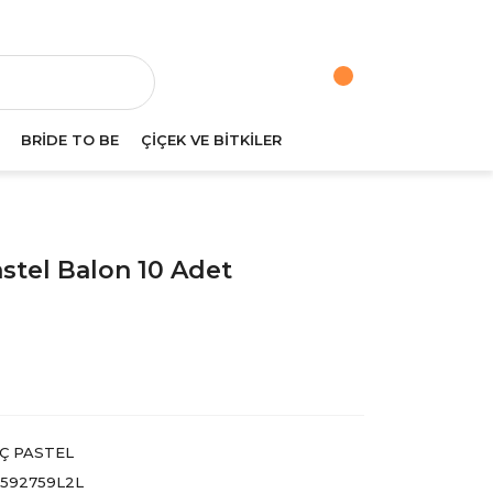
va
BRİDE TO BE
ÇİÇEK VE BİTKİLER
astel Balon 10 Adet
NÇ PASTEL
592759L2L