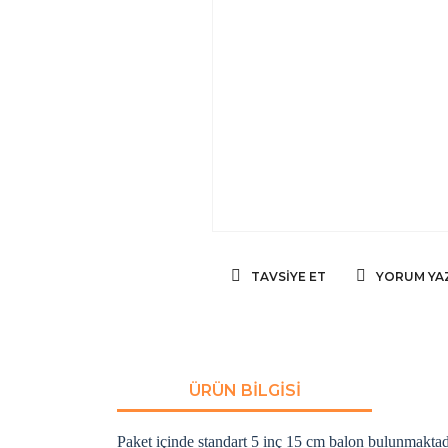
TAVSIYE ET
YORUM YA
ÜRÜN BILGISI
Paket içinde standart 5 inç 15 cm balon bulunmaktad