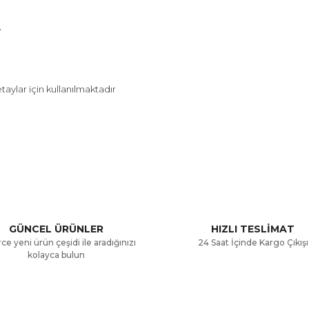
.
taylar için kullanılmaktadır
a ve diğer konularda yetersiz gördüğünüz noktaları öneri formunu kullana
Bu ürüne ilk yorumu siz yapın!
.
Yorum Yaz
GÜNCEL ÜRÜNLER
HIZLI TESLİMAT
ce yeni ürün çeşidi ile aradığınızı
24 Saat İçinde Kargo Çıkışı
kolayca bulun