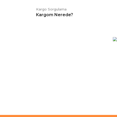
Kargo Sorgulama
Kargom Nerede?
E-BÜLTEN
Kampanya ve duyurularımızdan
haberdar olmak için kaydolabilirsiniz.