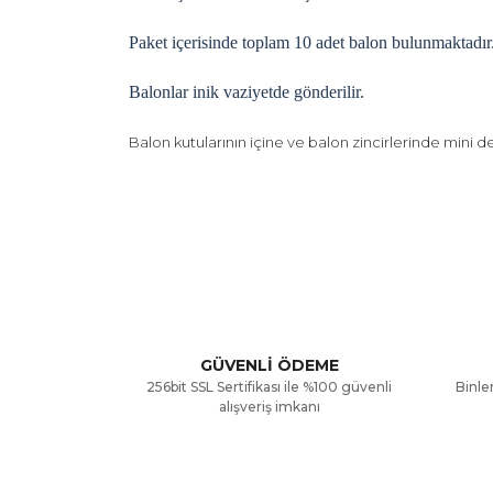
Paket içerisinde toplam 10 adet balon bulunmaktadır
Balonlar inik vaziyetde gönderilir.
Balon kutularının içine ve balon zincirlerinde mini de
Bu ürünün fiyat bilgisi, resim, ürün açıklamalarınd
Görüş ve önerileriniz için teşekkür ederiz.
Ürün resmi kalitesiz, bozuk veya görüntülenemiyor
Ürün açıklamasında eksik bilgiler bulunuyor.
GÜVENLİ ÖDEME
256bit SSL Sertifikası ile %100 güvenli
Binler
Ürün bilgilerinde hatalar bulunuyor.
alışveriş imkanı
Ürün fiyatı diğer sitelerden daha pahalı.
Bu ürüne benzer farklı alternatifler olmalı.