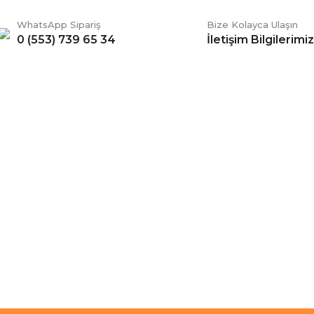
WhatsApp Sipariş
Bize Kolayca Ulaşın
0 (553) 739 65 34
İletişim Bilgilerimiz
Gönder
ERİŞ
BİZİ TAKİP EDİN
li Satış Sözleşmesi
Facebook
ve Teslimat
Twitter
k ve Güvenlik
İnstagram
 Şartları
YouTube
 Değişim Şartları