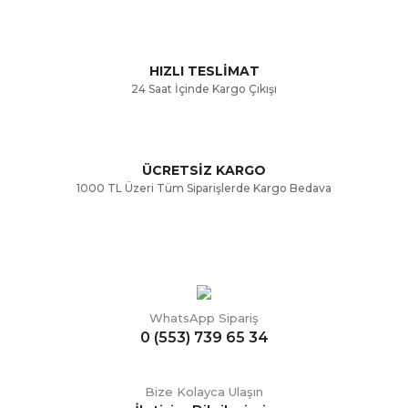
Ürün fiyatı diğer sitelerden daha pahalı.
Bu ürüne benzer farklı alternatifler olmalı.
HIZLI TESLİMAT
24 Saat İçinde Kargo Çıkışı
ÜCRETSİZ KARGO
Gönder
1000 TL Üzeri Tüm Siparişlerde Kargo Bedava
WhatsApp Sipariş
0 (553) 739 65 34
Bize Kolayca Ulaşın