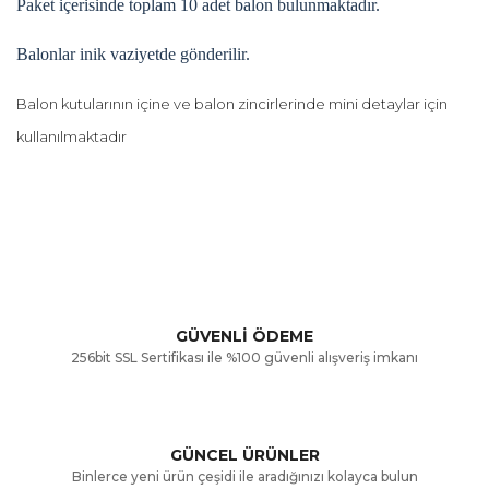
Paket içerisinde toplam 10 adet balon bulunmaktadır.
Balonlar inik vaziyetde gönderilir.
Balon kutularının içine ve balon zincirlerinde mini detaylar için
kullanılmaktadır
Bu ürünün fiyat bilgisi, resim, ürün açıklamalarında ve diğer
konularda yetersiz gördüğünüz noktaları öneri formunu
Bu ürüne ilk yorumu siz yapın!
kullanarak tarafımıza iletebilirsiniz.
Görüş ve önerileriniz için teşekkür ederiz.
Yorum Yaz
GÜVENLİ ÖDEME
256bit SSL Sertifikası ile %100 güvenli alışveriş imkanı
Ürün resmi kalitesiz, bozuk veya görüntülenemiyor.
Ürün açıklamasında eksik bilgiler bulunuyor.
GÜNCEL ÜRÜNLER
Ürün bilgilerinde hatalar bulunuyor.
Binlerce yeni ürün çeşidi ile aradığınızı kolayca bulun