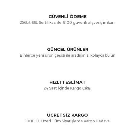
Görüş ve önerileriniz için teşekkür ederiz.
Yorum Yaz
GÜVENLİ ÖDEME
256bit SSL Sertifikası ile %100 güvenli alışveriş imkanı
Ürün resmi kalitesiz, bozuk veya görüntülenemiyor.
Ürün açıklamasında eksik bilgiler bulunuyor.
GÜNCEL ÜRÜNLER
Ürün bilgilerinde hatalar bulunuyor.
Binlerce yeni ürün çeşidi ile aradığınızı kolayca bulun
Ürün fiyatı diğer sitelerden daha pahalı.
Bu ürüne benzer farklı alternatifler olmalı.
HIZLI TESLİMAT
24 Saat İçinde Kargo Çıkışı
ÜCRETSİZ KARGO
Gönder
1000 TL Üzeri Tüm Siparişlerde Kargo Bedava