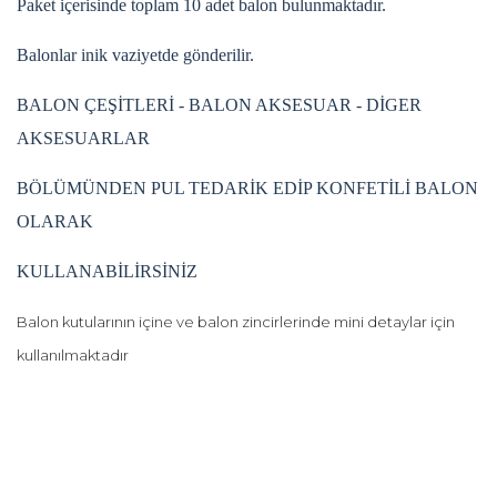
Paket içerisinde toplam 10 adet balon bulunmaktadır.
Balonlar inik vaziyetde gönderilir.
BALON ÇEŞİTLERİ - BALON AKSESUAR - DİGER
AKSESUARLAR
BÖLÜMÜNDEN PUL TEDARİK EDİP KONFETİLİ BALON
OLARAK
KULLANABİLİRSİNİZ
Balon kutularının içine ve balon zincirlerinde mini detaylar için
kullanılmaktadır
Bu ürünün fiyat bilgisi, resim, ürün açıklamalarında ve diğer
konularda yetersiz gördüğünüz noktaları öneri formunu
Bu ürüne ilk yorumu siz yapın!
kullanarak tarafımıza iletebilirsiniz.