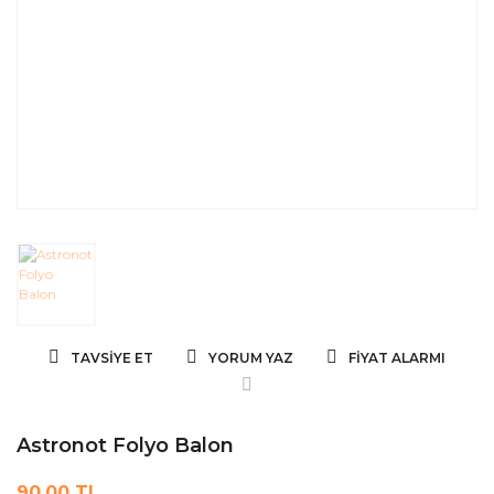
TAVSIYE ET
YORUM YAZ
FIYAT ALARMI
Astronot Folyo Balon
90,00 TL