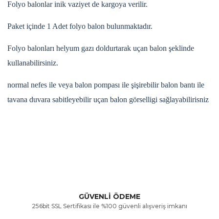
Folyo balonlar inik vaziyet de kargoya verilir.
Paket içinde 1 Adet folyo balon bulunmaktadır.
Folyo balonları helyum gazı doldurtarak uçan balon şeklinde
kullanabilirsiniz.
normal nefes ile veya balon pompası ile şişirebilir balon bantı ile
tavana duvara sabitleyebilir uçan balon görselligi sağlayabilirisniz
Bu ürünün fiyat bilgisi, resim, ürün açıklamalarında ve diğer
konularda yetersiz gördüğünüz noktaları öneri formunu
Bu ürüne ilk yorumu siz yapın!
kullanarak tarafımıza iletebilirsiniz.
Görüş ve önerileriniz için teşekkür ederiz.
Yorum Yaz
GÜVENLİ ÖDEME
256bit SSL Sertifikası ile %100 güvenli alışveriş imkanı
Ürün resmi kalitesiz, bozuk veya görüntülenemiyor.