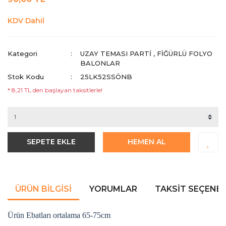
KDV Dahil
Kategori
UZAY TEMASI PARTI
,
FIĞÜRLÜ FOLYO
BALONLAR
Stok Kodu
25LK52SSÖNB
* 8,21 TL den başlayan taksitlerle!
SEPETE EKLE
HEMEN AL
ÜRÜN BILGISI
YORUMLAR
TAKSIT SEÇENEK
Ürün Ebatları ortalama 65-75cm