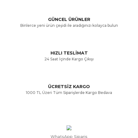
Ürün açıklamasında eksik bilgiler bulunuyor.
GÜNCEL ÜRÜNLER
Ürün bilgilerinde hatalar bulunuyor.
Binlerce yeni ürün çeşidi ile aradığınızı kolayca bulun
Ürün fiyatı diğer sitelerden daha pahalı.
Bu ürüne benzer farklı alternatifler olmalı.
HIZLI TESLİMAT
24 Saat İçinde Kargo Çıkışı
ÜCRETSİZ KARGO
Gönder
1000 TL Üzeri Tüm Siparişlerde Kargo Bedava
WhatsApp Sipariş