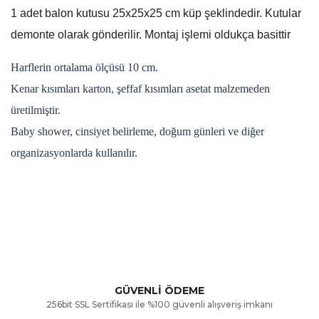
1 adet balon kutusu 25x25x25 cm küp şeklindedir. Kutular
demonte olarak gönderilir. Montaj işlemi oldukça basittir
Harflerin ortalama ölçüsü 10 cm.
Kenar kısımları karton, şeffaf kısımları asetat malzemeden
üretilmiştir.
Baby shower, cinsiyet belirleme, doğum günleri ve diğer
organizasyonlarda kullanılır.
Bu ürünün fiyat bilgisi, resim, ürün açıklamalarında ve diğer
konularda yetersiz gördüğünüz noktaları öneri formunu
Bu ürüne ilk yorumu siz yapın!
kullanarak tarafımıza iletebilirsiniz.
Görüş ve önerileriniz için teşekkür ederiz.
Yorum Yaz
GÜVENLİ ÖDEME
256bit SSL Sertifikası ile %100 güvenli alışveriş imkanı
Ürün resmi kalitesiz, bozuk veya görüntülenemiyor.