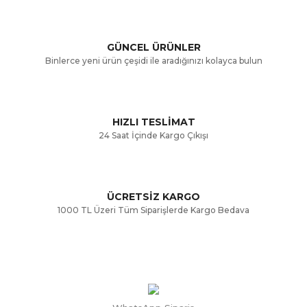
Ürün açıklamasında eksik bilgiler bulunuyor.
GÜNCEL ÜRÜNLER
Ürün bilgilerinde hatalar bulunuyor.
Binlerce yeni ürün çeşidi ile aradığınızı kolayca bulun
Ürün fiyatı diğer sitelerden daha pahalı.
Bu ürüne benzer farklı alternatifler olmalı.
HIZLI TESLİMAT
24 Saat İçinde Kargo Çıkışı
ÜCRETSİZ KARGO
Gönder
1000 TL Üzeri Tüm Siparişlerde Kargo Bedava