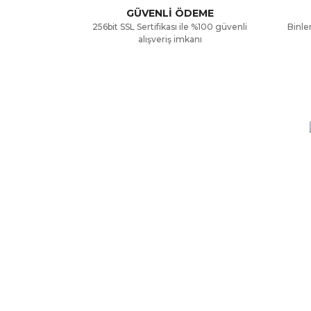
Ürün açıklamasında eksik bilgiler bulunuyor.
GÜVENLİ ÖDEME
256bit SSL Sertifikası ile %100 güvenli
Binler
Ürün bilgilerinde hatalar bulunuyor.
alışveriş imkanı
Ürün fiyatı diğer sitelerden daha pahalı.
Bu ürüne benzer farklı alternatifler olmalı.
KURUMSAL
ALIŞV
Hakkımızda
Mesafe
Yardım
Ödeme 
İletişim Formu
Gizlili
Kargo Sorgulama
Garanti