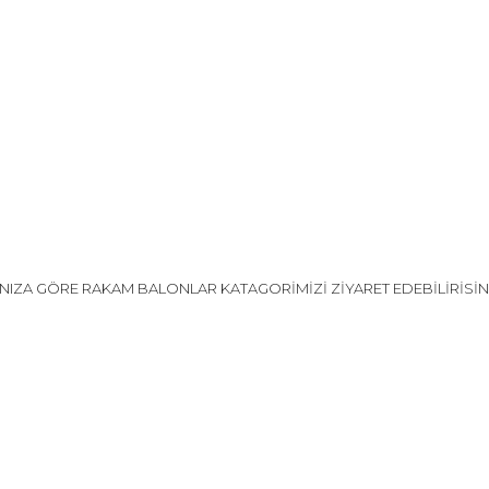
NIZA GÖRE RAKAM BALONLAR KATAGORİMİZİ ZİYARET EDEBİLİRİSİN
a ve diğer konularda yetersiz gördüğünüz noktaları öneri formunu kullana
Bu ürüne ilk yorumu siz yapın!
.
Yorum Yaz