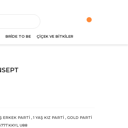
va
BRİDE TO BE
ÇİÇEK VE BİTKİLER
NSEPT
AŞ ERKEK PARTI
,
1 YAŞ KIZ PARTI
,
GOLD PARTI
77TKKYL U88