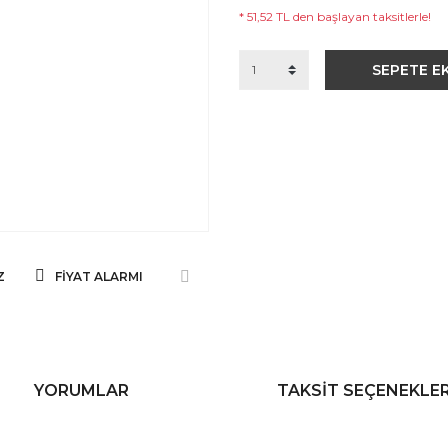
* 51,52 TL den başlayan taksitlerle!
SEPETE E
Z
FIYAT ALARMI
YORUMLAR
TAKSIT SEÇENEKLER