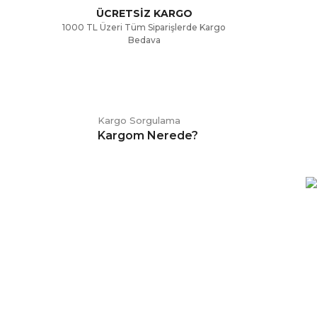
ÜCRETSİZ KARGO
1000 TL Üzeri Tüm Siparişlerde Kargo
Bedava
Kargo Sorgulama
Kargom Nerede?
E-BÜLTEN
Kampanya ve duyurularımızdan
haberdar olmak için kaydolabilirsiniz.