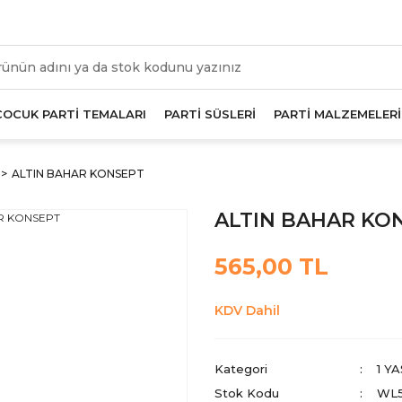
üm Alışverişlerde Geçerli 1000 TL Ve Üzeri Kargo Beda
ÇOCUK PARTİ TEMALARI
PARTİ SÜSLERİ
PARTİ MALZEMELERİ
ALTIN BAHAR KONSEPT
ALTIN BAHAR KO
565,00 TL
KDV Dahil
Kategori
1 Y
Stok Kodu
WL5