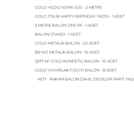
GOLD YILDIZ ASMA SÜS - 3 METRE
GOLD İTALİK HAPPY BİRTHDAY YAZISI - 1 ADET
5 METRE BALON ZİNCİRİ - 1 ADET
BALON STANDI - 1 ADET
GOLD METALİK BALON - 20 ADET
BEYAZ METALİK BALON - 10 ADET
ŞEFFAF GOLD KONFETİLİ BALON - 10 ADET
GOLD YUVARLAK FOLYO BALON - 8 ADET
NOT - RAKAM BALON DAHİL DEGİLDİR PARTİ YAŞI
Bu ürünün fiyat bilgisi, resim, ürün açıklamalarınd
Görüş ve önerileriniz için teşekkür ederiz.
Ürün resmi kalitesiz, bozuk veya görüntülenemiyor