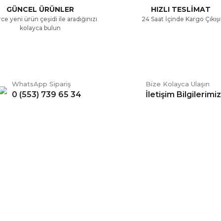
GÜNCEL ÜRÜNLER
HIZLI TESLİMAT
ce yeni ürün çeşidi ile aradığınızı
24 Saat İçinde Kargo Çıkışı
kolayca bulun
WhatsApp Sipariş
Bize Kolayca Ulaşın
0 (553) 739 65 34
İletişim Bilgilerimiz
Gönder
ERİŞ
BİZİ TAKİP EDİN
li Satış Sözleşmesi
Facebook
ve Teslimat
Twitter
k ve Güvenlik
İnstagram
 Şartları
YouTube