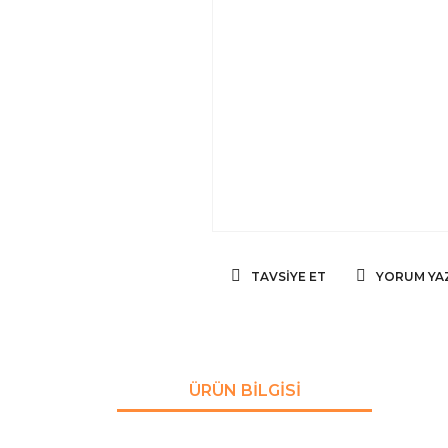
TAVSIYE ET
YORUM YA
ÜRÜN BILGISI