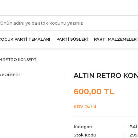
üm Alışverişlerde Geçerli 1000 TL Ve Üzeri Kargo Beda
ÇOCUK PARTİ TEMALARI
PARTİ SÜSLERİ
PARTİ MALZEMELERİ
IN RETRO KONSEPT
ALTIN RETRO KO
600,00 TL
KDV Dahil
Kategori
BAL
Stok Kodu
295