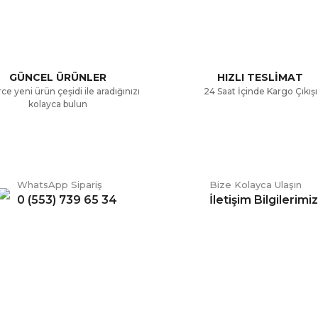
.
Yorum Yaz
GÜNCEL ÜRÜNLER
HIZLI TESLİMAT
ce yeni ürün çeşidi ile aradığınızı
24 Saat İçinde Kargo Çıkışı
kolayca bulun
WhatsApp Sipariş
Bize Kolayca Ulaşın
0 (553) 739 65 34
İletişim Bilgilerimiz
Gönder
ERİŞ
BİZİ TAKİP EDİN
li Satış Sözleşmesi
Facebook