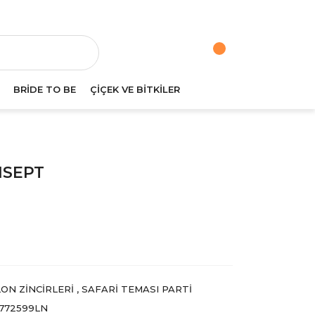
va
BRİDE TO BE
ÇİÇEK VE BİTKİLER
NSEPT
ON ZİNCİRLERİ
,
SAFARI TEMASI PARTI
772599LN