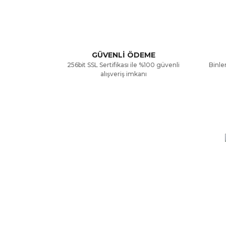
Ürün resmi kalitesiz, bozuk veya görüntülenemiyor
Ürün açıklamasında eksik bilgiler bulunuyor.
GÜVENLİ ÖDEME
256bit SSL Sertifikası ile %100 güvenli
Binler
Ürün bilgilerinde hatalar bulunuyor.
alışveriş imkanı
Ürün fiyatı diğer sitelerden daha pahalı.
Bu ürüne benzer farklı alternatifler olmalı.
KURUMSAL
ALIŞV
Hakkımızda
Mesafe