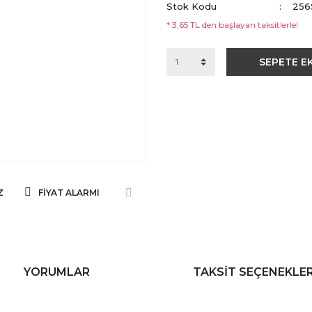
Stok Kodu
256
* 3,65 TL den başlayan taksitlerle!
SEPETE E
Z
FIYAT ALARMI
YORUMLAR
TAKSIT SEÇENEKLER