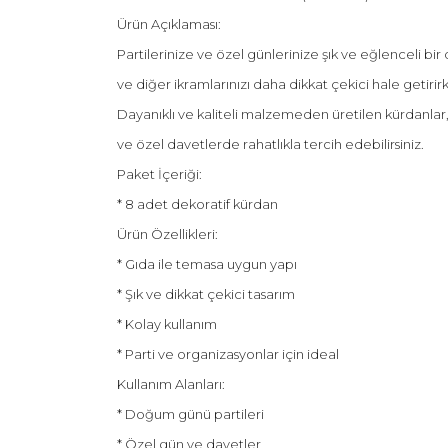
Ürün Açıklaması:
Partilerinize ve özel günlerinize şık ve eğlenceli b
ve diğer ikramlarınızı daha dikkat çekici hale geti
Dayanıklı ve kaliteli malzemeden üretilen kürdanlar
ve özel davetlerde rahatlıkla tercih edebilirsiniz.
Paket İçeriği:
* 8 adet dekoratif kürdan
Ürün Özellikleri:
* Gıda ile temasa uygun yapı
* Şık ve dikkat çekici tasarım
* Kolay kullanım
* Parti ve organizasyonlar için ideal
Kullanım Alanları:
* Doğum günü partileri
* Özel gün ve davetler