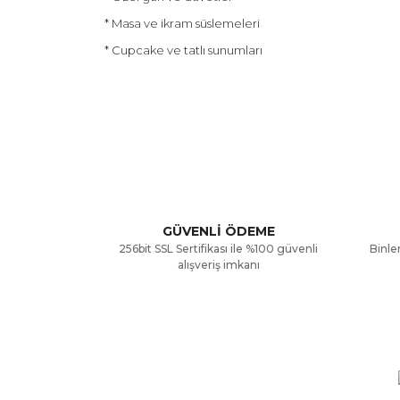
* Masa ve ikram süslemeleri
* Cupcake ve tatlı sunumları
Bu ürünün fiyat bilgisi, resim, ürün açıklamalarınd
Görüş ve önerileriniz için teşekkür ederiz.
Ürün resmi kalitesiz, bozuk veya görüntülenemiyor
Ürün açıklamasında eksik bilgiler bulunuyor.
GÜVENLİ ÖDEME
256bit SSL Sertifikası ile %100 güvenli
Binler
Ürün bilgilerinde hatalar bulunuyor.
alışveriş imkanı
Ürün fiyatı diğer sitelerden daha pahalı.
Bu ürüne benzer farklı alternatifler olmalı.