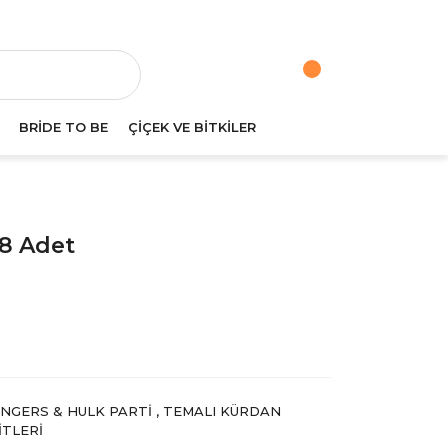
va
BRİDE TO BE
ÇİÇEK VE BİTKİLER
8 Adet
NGERS & HULK PARTI
,
TEMALI KÜRDAN
ITLERI