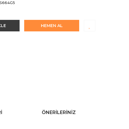
S664G5
KLE
HEMEN AL
I
ÖNERILERINIZ