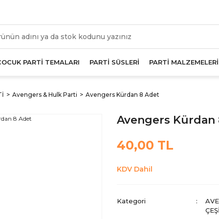
üm Alışverişlerde Geçerli 1000 TL Ve Üzeri Kargo Beda
ÇOCUK PARTİ TEMALARI
PARTİ SÜSLERİ
PARTİ MALZEMELERİ
Tİ
Avengers & Hulk Parti
Avengers Kürdan 8 Adet
Avengers Kürdan 
40,00 TL
KDV Dahil
Kategori
AVE
ÇEŞ