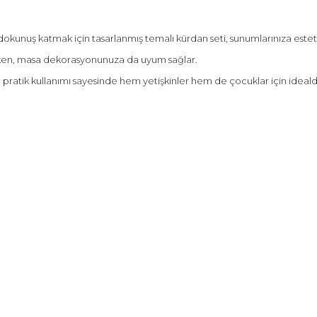
ir dokunuş katmak için tasarlanmış temalı kürdan seti, sunumlarınıza est
rirken, masa dekorasyonunuza da uyum sağlar.
, pratik kullanımı sayesinde hem yetişkinler hem de çocuklar için idea