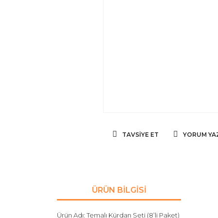
TAVSIYE ET
YORUM YA
ÜRÜN BILGISI
Ürün Adı: Temalı Kürdan Seti (8’li Paket)