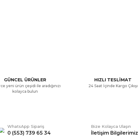
a ve diğer konularda yetersiz gördüğünüz noktaları öneri formunu kullana
Bu ürüne ilk yorumu siz yapın!
.
Yorum Yaz
GÜNCEL ÜRÜNLER
HIZLI TESLİMAT
ce yeni ürün çeşidi ile aradığınızı
24 Saat İçinde Kargo Çıkışı
kolayca bulun
WhatsApp Sipariş
Bize Kolayca Ulaşın
0 (553) 739 65 34
İletişim Bilgilerimiz