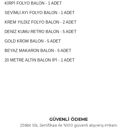
KİRPİ FOLYO BALON - 1 ADET
SEVİMLİ AYI FOLYO BALON - 1 ADET
KREM YILDIZ FOLYO BALON - 2 ADET
DENİZ KUMU RETRO BALON - 5 ADET
GOLD KROM BALON - 5 ADET
BEYAZ MAKARON BALON - 5 ADET
20 METRE ALTIN BALON İPİ - 1 ADET
Bu ürünün fiyat bilgisi, resim, ürün açıklamalarında ve diğer
konularda yetersiz gördüğünüz noktaları öneri formunu
Bu ürüne ilk yorumu siz yapın!
kullanarak tarafımıza iletebilirsiniz.
Görüş ve önerileriniz için teşekkür ederiz.
Yorum Yaz
GÜVENLİ ÖDEME
256bit SSL Sertifikası ile %100 güvenli alışveriş imkanı
Ürün resmi kalitesiz, bozuk veya görüntülenemiyor.