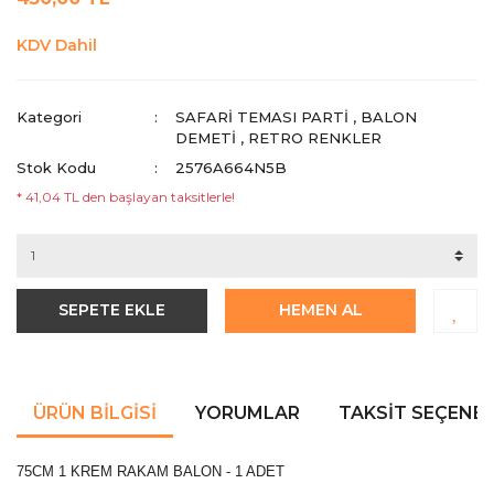
KDV Dahil
Kategori
SAFARI TEMASI PARTI
,
BALON
DEMETİ
,
RETRO RENKLER
Stok Kodu
2576A664N5B
* 41,04 TL den başlayan taksitlerle!
SEPETE EKLE
HEMEN AL
ÜRÜN BILGISI
YORUMLAR
TAKSIT SEÇENEK
75CM 1 KREM RAKAM BALON - 1 ADET