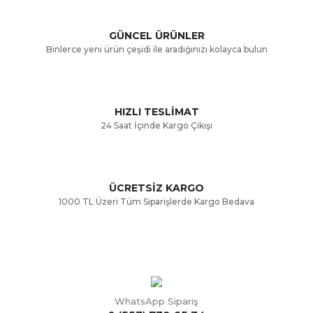
Ürün açıklamasında eksik bilgiler bulunuyor.
GÜNCEL ÜRÜNLER
Ürün bilgilerinde hatalar bulunuyor.
Binlerce yeni ürün çeşidi ile aradığınızı kolayca bulun
Ürün fiyatı diğer sitelerden daha pahalı.
Bu ürüne benzer farklı alternatifler olmalı.
HIZLI TESLİMAT
24 Saat İçinde Kargo Çıkışı
ÜCRETSİZ KARGO
Gönder
1000 TL Üzeri Tüm Siparişlerde Kargo Bedava
WhatsApp Sipariş