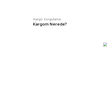
Kargo Sorgulama
Kargom Nerede?
E-BÜLTEN
Kampanya ve duyurularımızdan
haberdar olmak için kaydolabilirsiniz.