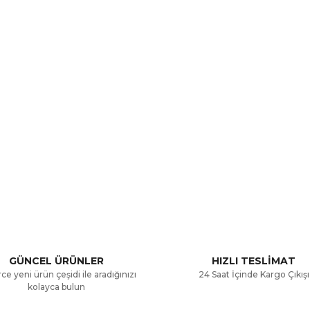
a ve diğer konularda yetersiz gördüğünüz noktaları öneri formunu kullana
Bu ürüne ilk yorumu siz yapın!
.
Yorum Yaz
GÜNCEL ÜRÜNLER
HIZLI TESLİMAT
ce yeni ürün çeşidi ile aradığınızı
24 Saat İçinde Kargo Çıkışı
kolayca bulun