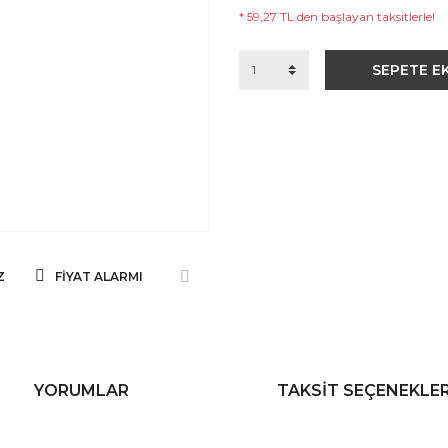
* 59,27 TL den başlayan taksitlerle!
SEPETE E
Z
FIYAT ALARMI
YORUMLAR
TAKSIT SEÇENEKLER