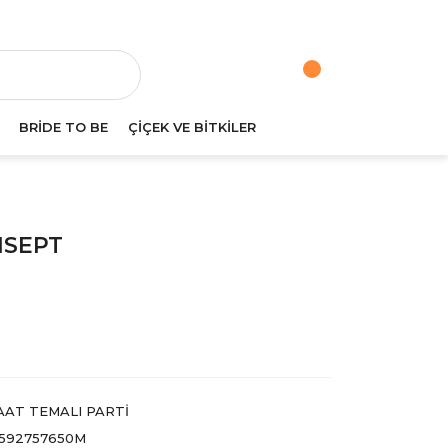
va
BRİDE TO BE
ÇİÇEK VE BİTKİLER
NSEPT
AAT TEMALI PARTI
592757650M