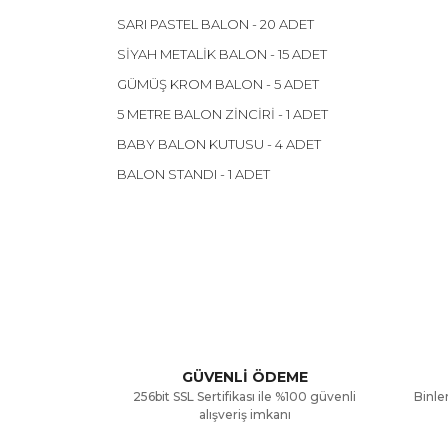
SARI PASTEL BALON - 20 ADET
SİYAH METALİK BALON - 15 ADET
GÜMÜŞ KROM BALON - 5 ADET
5 METRE BALON ZİNCİRİ - 1 ADET
BABY BALON KUTUSU - 4 ADET
BALON STANDI - 1 ADET
Bu ürünün fiyat bilgisi, resim, ürün açıklamalarınd
Görüş ve önerileriniz için teşekkür ederiz.
Ürün resmi kalitesiz, bozuk veya görüntülenemiyor
Ürün açıklamasında eksik bilgiler bulunuyor.
GÜVENLİ ÖDEME
256bit SSL Sertifikası ile %100 güvenli
Binler
Ürün bilgilerinde hatalar bulunuyor.
alışveriş imkanı
Ürün fiyatı diğer sitelerden daha pahalı.