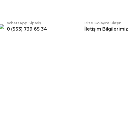
WhatsApp Sipariş
Bize Kolayca Ulaşın
0 (553) 739 65 34
İletişim Bilgilerimiz
Gönder
ERİŞ
BİZİ TAKİP EDİN
li Satış Sözleşmesi
Facebook
ve Teslimat
Twitter
k ve Güvenlik
İnstagram
 Şartları
YouTube
 Değişim Şartları