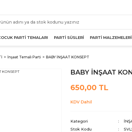
üm Alışverişlerde Geçerli 1000 TL Ve Üzeri Kargo Beda
ÇOCUK PARTİ TEMALARI
PARTİ SÜSLERİ
PARTİ MALZEMELERİ
Tİ
İnşaat Temalı Parti
BABY İNŞAAT KONSEPT
BABY İNŞAAT KO
650,00 TL
KDV Dahil
Kategori
İNŞ
Stok Kodu
SVL