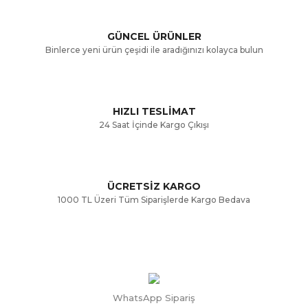
Ürün açıklamasında eksik bilgiler bulunuyor.
GÜNCEL ÜRÜNLER
Ürün bilgilerinde hatalar bulunuyor.
Binlerce yeni ürün çeşidi ile aradığınızı kolayca bulun
Ürün fiyatı diğer sitelerden daha pahalı.
Bu ürüne benzer farklı alternatifler olmalı.
HIZLI TESLİMAT
24 Saat İçinde Kargo Çıkışı
ÜCRETSİZ KARGO
Gönder
1000 TL Üzeri Tüm Siparişlerde Kargo Bedava
WhatsApp Sipariş