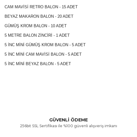
CAM MAVİSİ RETRO BALON - 15 ADET
BEYAZ MAKARON BALON - 20 ADET
GÜMÜŞ KROM BALON - 10 ADET
5 METRE BALON ZİNCİRİ - 1 ADET
5 İNC MİNİ GÜMÜŞ KROM BALON - 5 ADET
5 İNC MİNİ CAM MAVİSİ BALON - 5 ADET
5 İNC MİNİ BEYAZ BALON - 5 ADET
Bu ürünün fiyat bilgisi, resim, ürün açıklamalarında ve diğer
konularda yetersiz gördüğünüz noktaları öneri formunu
Bu ürüne ilk yorumu siz yapın!
kullanarak tarafımıza iletebilirsiniz.
Görüş ve önerileriniz için teşekkür ederiz.
Yorum Yaz
GÜVENLİ ÖDEME
256bit SSL Sertifikası ile %100 güvenli alışveriş imkanı
Ürün resmi kalitesiz, bozuk veya görüntülenemiyor.