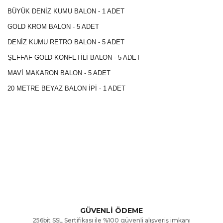
BÜYÜK DENİZ KUMU BALON - 1 ADET
GOLD KROM BALON - 5 ADET
DENİZ KUMU RETRO BALON - 5 ADET
ŞEFFAF GOLD KONFETİLİ BALON - 5 ADET
MAVİ MAKARON BALON - 5 ADET
20 METRE BEYAZ BALON İPİ - 1 ADET
Bu ürünün fiyat bilgisi, resim, ürün açıklamalarında ve diğer
konularda yetersiz gördüğünüz noktaları öneri formunu
Bu ürüne ilk yorumu siz yapın!
kullanarak tarafımıza iletebilirsiniz.
Görüş ve önerileriniz için teşekkür ederiz.
Yorum Yaz
GÜVENLİ ÖDEME
256bit SSL Sertifikası ile %100 güvenli alışveriş imkanı