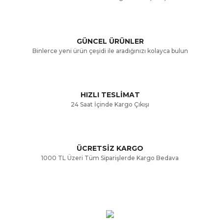
Ürün resmi kalitesiz, bozuk veya görüntülenemiyor.
Ürün açıklamasında eksik bilgiler bulunuyor.
GÜNCEL ÜRÜNLER
Ürün bilgilerinde hatalar bulunuyor.
Binlerce yeni ürün çeşidi ile aradığınızı kolayca bulun
Ürün fiyatı diğer sitelerden daha pahalı.
Bu ürüne benzer farklı alternatifler olmalı.
HIZLI TESLİMAT
24 Saat İçinde Kargo Çıkışı
ÜCRETSİZ KARGO
Gönder
1000 TL Üzeri Tüm Siparişlerde Kargo Bedava