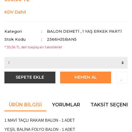
KDV Dahil
Kategori
BALON DEMETİ
,
1 YAŞ ERKEK PARTI
Stok Kodu
2566HJSBAN5
* 35,56 TL den başlayan taksitlerle!
SEPETE EKLE
HEMEN AL
ÜRÜN BILGISI
YORUMLAR
TAKSIT SEÇENEK
1 MAVİ TAÇLI RAKAM BALON - 1 ADET
YEŞİL BALİNA FOLYO BALON - 1 ADET