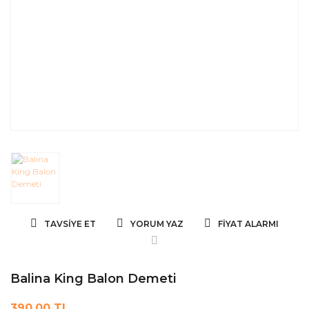
TAVSIYE ET
YORUM YAZ
FIYAT ALARMI
Balina King Balon Demeti
390,00 TL