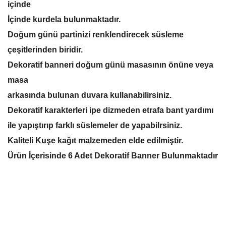
içinde
İçinde kurdela bulunmaktadır.
Doğum günü partinizi renklendirecek süsleme
çeşitlerinden biridir.
Dekoratif banneri doğum günü masasının önüne veya
masa
arkasında bulunan duvara kullanabilirsiniz.
Dekoratif karakterleri ipe dizmeden etrafa bant yardımı
ile yapıştırıp farklı süslemeler de yapabilrsiniz.
Kaliteli Kuşe kağıt malzemeden elde edilmiştir.
Ürün İçerisinde 6 Adet Dekoratif Banner Bulunmaktadır
Bu ürünün fiyat bilgisi, resim, ürün açıklamalarında ve diğer
konularda yetersiz gördüğünüz noktaları öneri formunu
Bu ürüne ilk yorumu siz yapın!
kullanarak tarafımıza iletebilirsiniz.