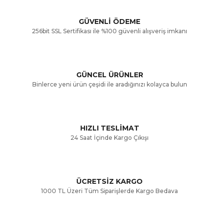
Görüş ve önerileriniz için teşekkür ederiz.
Yorum Yaz
GÜVENLİ ÖDEME
256bit SSL Sertifikası ile %100 güvenli alışveriş imkanı
Ürün resmi kalitesiz, bozuk veya görüntülenemiyor.
Ürün açıklamasında eksik bilgiler bulunuyor.
GÜNCEL ÜRÜNLER
Ürün bilgilerinde hatalar bulunuyor.
Binlerce yeni ürün çeşidi ile aradığınızı kolayca bulun
Ürün fiyatı diğer sitelerden daha pahalı.
Bu ürüne benzer farklı alternatifler olmalı.
HIZLI TESLİMAT
24 Saat İçinde Kargo Çıkışı
ÜCRETSİZ KARGO
Gönder
1000 TL Üzeri Tüm Siparişlerde Kargo Bedava