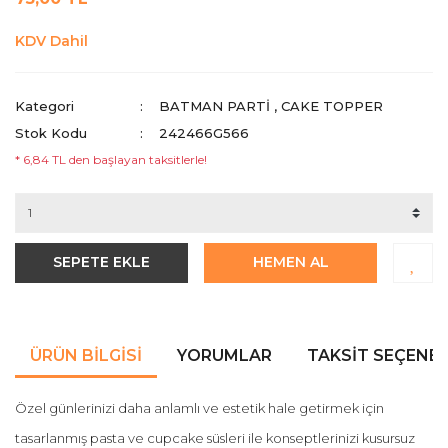
KDV Dahil
Kategori
BATMAN PARTI
,
CAKE TOPPER
Stok Kodu
242466G566
* 6,84 TL den başlayan taksitlerle!
SEPETE EKLE
HEMEN AL
ÜRÜN BILGISI
YORUMLAR
TAKSIT SEÇENEK
Özel günlerinizi daha anlamlı ve estetik hale getirmek için
tasarlanmış pasta ve cupcake süsleri ile konseptlerinizi kusursuz