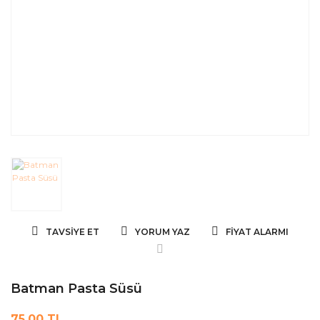
TAVSIYE ET
YORUM YAZ
FIYAT ALARMI
Batman Pasta Süsü
75,00 TL