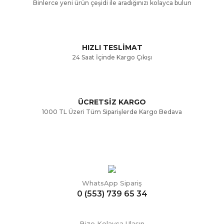
Binlerce yeni ürün çeşidi ile aradığınızı kolayca bulun
Ürün fiyatı diğer sitelerden daha pahalı.
Bu ürüne benzer farklı alternatifler olmalı.
HIZLI TESLİMAT
24 Saat İçinde Kargo Çıkışı
ÜCRETSİZ KARGO
Gönder
1000 TL Üzeri Tüm Siparişlerde Kargo Bedava
WhatsApp Sipariş
0 (553) 739 65 34
Bize Kolayca Ulaşın