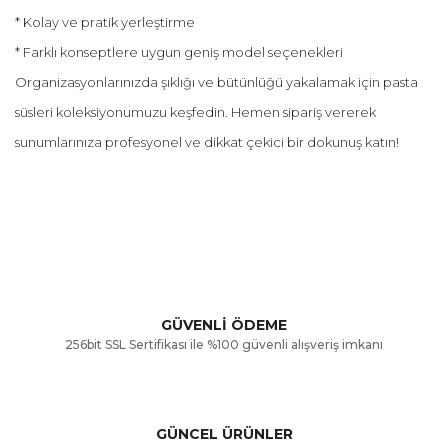
* Kolay ve pratik yerleştirme
* Farklı konseptlere uygun geniş model seçenekleri
Organizasyonlarınızda şıklığı ve bütünlüğü yakalamak için pasta
süsleri koleksiyonumuzu keşfedin. Hemen sipariş vererek
sunumlarınıza profesyonel ve dikkat çekici bir dokunuş katın!
Bu ürünün fiyat bilgisi, resim, ürün açıklamalarında ve diğer
konularda yetersiz gördüğünüz noktaları öneri formunu
Bu ürüne ilk yorumu siz yapın!
kullanarak tarafımıza iletebilirsiniz.
Görüş ve önerileriniz için teşekkür ederiz.
Yorum Yaz
GÜVENLİ ÖDEME
256bit SSL Sertifikası ile %100 güvenli alışveriş imkanı
Ürün resmi kalitesiz, bozuk veya görüntülenemiyor.
Ürün açıklamasında eksik bilgiler bulunuyor.
GÜNCEL ÜRÜNLER
Ürün bilgilerinde hatalar bulunuyor.