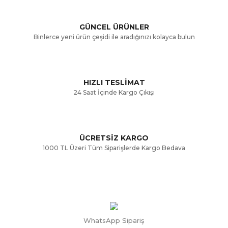
Ürün açıklamasında eksik bilgiler bulunuyor.
GÜNCEL ÜRÜNLER
Ürün bilgilerinde hatalar bulunuyor.
Binlerce yeni ürün çeşidi ile aradığınızı kolayca bulun
Ürün fiyatı diğer sitelerden daha pahalı.
Bu ürüne benzer farklı alternatifler olmalı.
HIZLI TESLİMAT
24 Saat İçinde Kargo Çıkışı
ÜCRETSİZ KARGO
Gönder
1000 TL Üzeri Tüm Siparişlerde Kargo Bedava
WhatsApp Sipariş