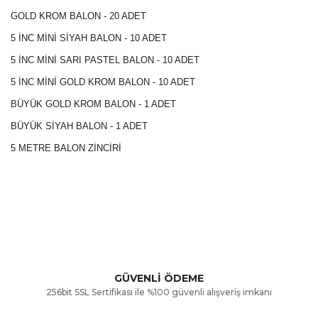
GOLD KROM BALON - 20 ADET
5 İNC MİNİ SİYAH BALON - 10 ADET
5 İNC MİNİ SARI PASTEL BALON - 10 ADET
5 İNC MİNİ GOLD KROM BALON - 10 ADET
BÜYÜK GOLD KROM BALON - 1 ADET
BÜYÜK SİYAH BALON - 1 ADET
5 METRE BALON ZİNCİRİ
Bu ürünün fiyat bilgisi, resim, ürün açıklamalarında ve diğer
konularda yetersiz gördüğünüz noktaları öneri formunu
Bu ürüne ilk yorumu siz yapın!
kullanarak tarafımıza iletebilirsiniz.
Görüş ve önerileriniz için teşekkür ederiz.
Yorum Yaz
GÜVENLİ ÖDEME
256bit SSL Sertifikası ile %100 güvenli alışveriş imkanı
Ürün resmi kalitesiz, bozuk veya görüntülenemiyor.