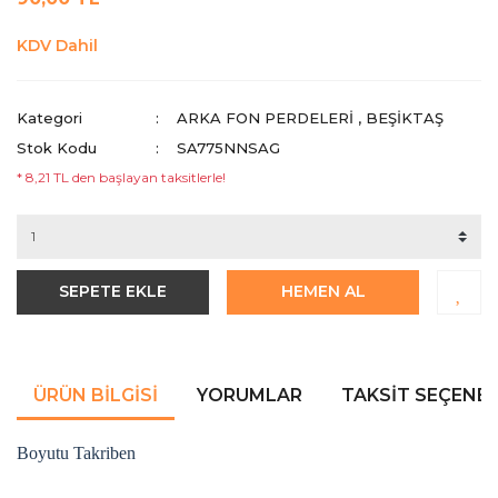
KDV Dahil
Kategori
ARKA FON PERDELERI
,
BEŞIKTAŞ
Stok Kodu
SA775NNSAG
* 8,21 TL den başlayan taksitlerle!
SEPETE EKLE
HEMEN AL
ÜRÜN BILGISI
YORUMLAR
TAKSIT SEÇENEK
Boyutu Takriben