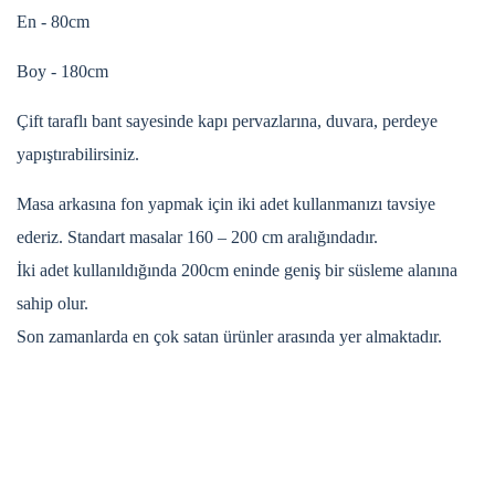
En - 80cm
Boy - 180cm
Çift taraflı bant sayesinde kapı pervazlarına, duvara, perdeye
yapıştırabilirsiniz.
Masa arkasına fon yapmak için iki adet kullanmanızı tavsiye
ederiz. Standart masalar 160 – 200 cm aralığındadır.
İki adet kullanıldığında 200cm eninde geniş bir süsleme alanına
sahip olur.
Son zamanlarda en çok satan ürünler arasında yer almaktadır.
Bu ürünün fiyat bilgisi, resim, ürün açıklamalarında ve diğer
konularda yetersiz gördüğünüz noktaları öneri formunu
Bu ürüne ilk yorumu siz yapın!
kullanarak tarafımıza iletebilirsiniz.