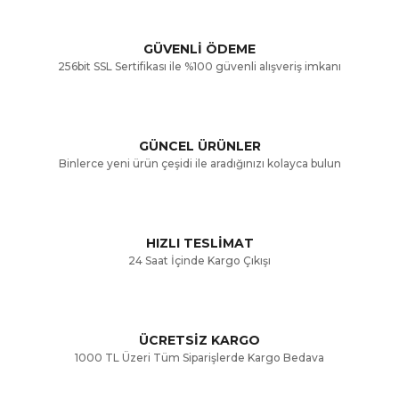
Görüş ve önerileriniz için teşekkür ederiz.
Yorum Yaz
GÜVENLİ ÖDEME
256bit SSL Sertifikası ile %100 güvenli alışveriş imkanı
Ürün resmi kalitesiz, bozuk veya görüntülenemiyor.
Ürün açıklamasında eksik bilgiler bulunuyor.
GÜNCEL ÜRÜNLER
Ürün bilgilerinde hatalar bulunuyor.
Binlerce yeni ürün çeşidi ile aradığınızı kolayca bulun
Ürün fiyatı diğer sitelerden daha pahalı.
Bu ürüne benzer farklı alternatifler olmalı.
HIZLI TESLİMAT
24 Saat İçinde Kargo Çıkışı
ÜCRETSİZ KARGO
Gönder
1000 TL Üzeri Tüm Siparişlerde Kargo Bedava