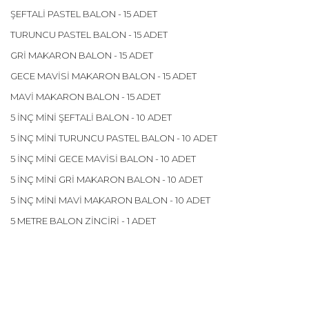
ŞEFTALİ PASTEL BALON - 15 ADET
TURUNCU PASTEL BALON - 15 ADET
GRİ MAKARON BALON - 15 ADET
GECE MAVİSİ MAKARON BALON - 15 ADET
MAVİ MAKARON BALON - 15 ADET
5 İNÇ MİNİ ŞEFTALİ BALON - 10 ADET
5 İNÇ MİNİ TURUNCU PASTEL BALON - 10 ADET
5 İNÇ MİNİ GECE MAVİSİ BALON - 10 ADET
5 İNÇ MİNİ GRİ MAKARON BALON - 10 ADET
5 İNÇ MİNİ MAVİ MAKARON BALON - 10 ADET
5 METRE BALON ZİNCİRİ - 1 ADET
Bu ürünün fiyat bilgisi, resim, ürün açıklamalarında ve diğer
konularda yetersiz gördüğünüz noktaları öneri formunu
Bu ürüne ilk yorumu siz yapın!
kullanarak tarafımıza iletebilirsiniz.