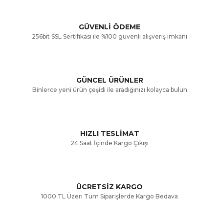
Görüş ve önerileriniz için teşekkür ederiz.
Yorum Yaz
GÜVENLİ ÖDEME
256bit SSL Sertifikası ile %100 güvenli alışveriş imkanı
Ürün resmi kalitesiz, bozuk veya görüntülenemiyor.
Ürün açıklamasında eksik bilgiler bulunuyor.
GÜNCEL ÜRÜNLER
Ürün bilgilerinde hatalar bulunuyor.
Binlerce yeni ürün çeşidi ile aradığınızı kolayca bulun
Ürün fiyatı diğer sitelerden daha pahalı.
Bu ürüne benzer farklı alternatifler olmalı.
HIZLI TESLİMAT
24 Saat İçinde Kargo Çıkışı
ÜCRETSİZ KARGO
Gönder
1000 TL Üzeri Tüm Siparişlerde Kargo Bedava