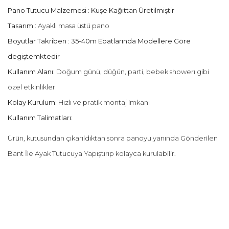
Pano Tutucu Malzemesi : Kuşe Kağıttan Üretilmiştir
Tasarım :
Ayaklı masa üstü pano
Boyutlar Takriben : 35-40m Ebatlarında Modellere Göre
degiştemktedir
Kullanım Alanı:
Doğum günü, düğün, parti, bebek showerı gibi
özel etkinlikler
Kolay Kurulum:
Hızlı ve pratik montaj imkanı
Kullanım Talimatları:
Ürün, kutusundan çıkarıldıktan sonra panoyu yanında Gönderilen
Bant İle Ayak Tutucuya Yapıştırıp kolayca kurulabilir.
Bu ürünün fiyat bilgisi, resim, ürün açıklamalarında ve diğer
konularda yetersiz gördüğünüz noktaları öneri formunu
Bu ürüne ilk yorumu siz yapın!
kullanarak tarafımıza iletebilirsiniz.