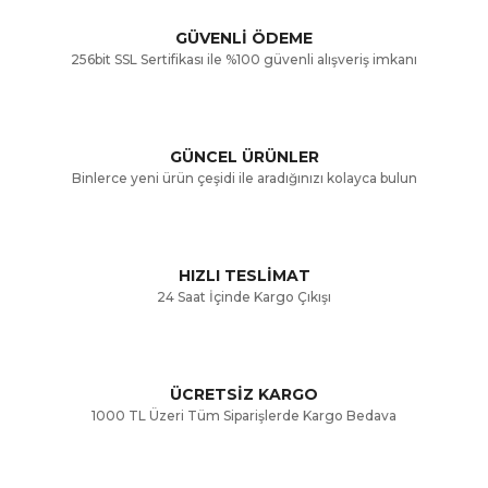
Görüş ve önerileriniz için teşekkür ederiz.
Yorum Yaz
GÜVENLİ ÖDEME
256bit SSL Sertifikası ile %100 güvenli alışveriş imkanı
Ürün resmi kalitesiz, bozuk veya görüntülenemiyor.
Ürün açıklamasında eksik bilgiler bulunuyor.
GÜNCEL ÜRÜNLER
Ürün bilgilerinde hatalar bulunuyor.
Binlerce yeni ürün çeşidi ile aradığınızı kolayca bulun
Ürün fiyatı diğer sitelerden daha pahalı.
Bu ürüne benzer farklı alternatifler olmalı.
HIZLI TESLİMAT
24 Saat İçinde Kargo Çıkışı
ÜCRETSİZ KARGO
Gönder
1000 TL Üzeri Tüm Siparişlerde Kargo Bedava