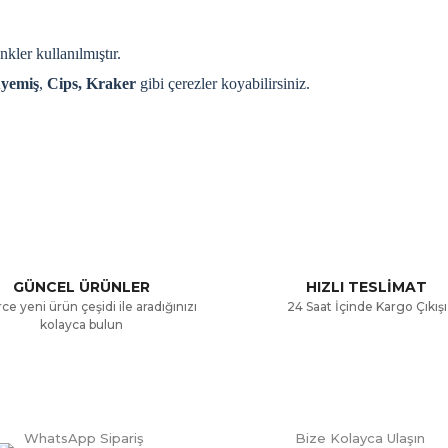
nkler kullanılmıştır.
yemiş
,
Cips, Kraker
gibi çerezler koyabilirsiniz.
a ve diğer konularda yetersiz gördüğünüz noktaları öneri formunu kullana
Bu ürüne ilk yorumu siz yapın!
.
Yorum Yaz
GÜNCEL ÜRÜNLER
HIZLI TESLİMAT
ce yeni ürün çeşidi ile aradığınızı
24 Saat İçinde Kargo Çıkışı
kolayca bulun
WhatsApp Sipariş
Bize Kolayca Ulaşın