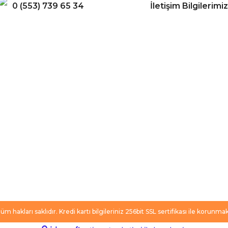
0 (553) 739 65 34
İletişim Bilgilerimiz
Gönder
ERİŞ
BİZİ TAKİP EDİN
li Satış Sözleşmesi
Facebook
ve Teslimat
Twitter
k ve Güvenlik
İnstagram
 Şartları
YouTube
 Değişim Şartları
m hakları saklıdır. Kredi kartı bilgileriniz 256bit SSL sertifikası ile korunmak