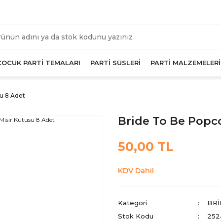
üm Alışverişlerde Geçerli 1000 TL Ve Üzeri Kargo Beda
ÇOCUK PARTİ TEMALARI
PARTİ SÜSLERİ
PARTİ MALZEMELERİ
su 8 Adet
Bride To Be Popc
50,00 TL
KDV Dahil
Kategori
BRİ
Stok Kodu
252