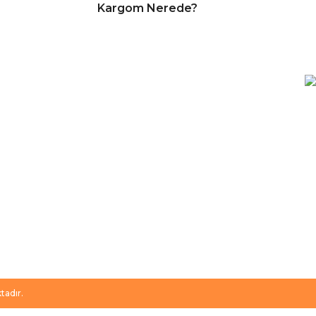
Kargom Nerede?
E-BÜLTEN
Kampanya ve duyurularımızdan
haberdar olmak için kaydolabilirsiniz.
tadır.