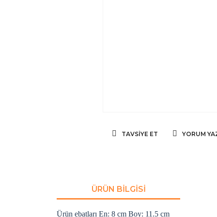
TAVSIYE ET
YORUM YA
ÜRÜN BILGISI
Ürün ebatları En: 8 cm Boy: 11.5 cm