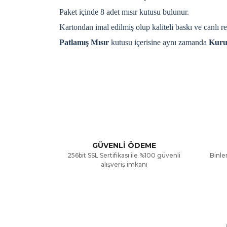
Paket içinde 8 adet mısır kutusu bulunur.
Kartondan imal edilmiş olup kaliteli baskı ve canlı re
Patlamış Mısır
kutusu içerisine aynı zamanda
Kuru
Bu ürünün fiyat bilgisi, resim, ürün açıklamalarınd
Görüş ve önerileriniz için teşekkür ederiz.
Ürün resmi kalitesiz, bozuk veya görüntülenemiyor
Ürün açıklamasında eksik bilgiler bulunuyor.
GÜVENLİ ÖDEME
256bit SSL Sertifikası ile %100 güvenli
Binler
Ürün bilgilerinde hatalar bulunuyor.
alışveriş imkanı
Ürün fiyatı diğer sitelerden daha pahalı.
Bu ürüne benzer farklı alternatifler olmalı.