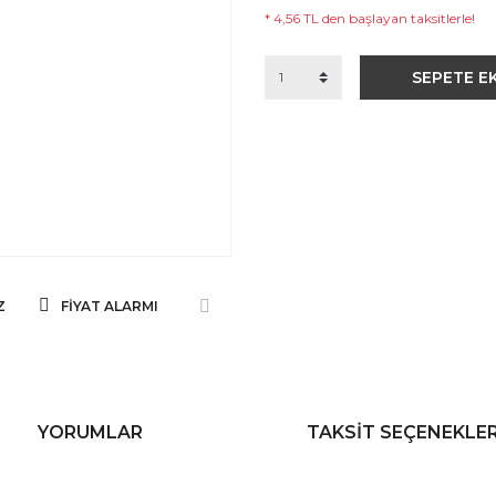
* 4,56 TL den başlayan taksitlerle!
SEPETE E
Z
FIYAT ALARMI
YORUMLAR
TAKSIT SEÇENEKLER