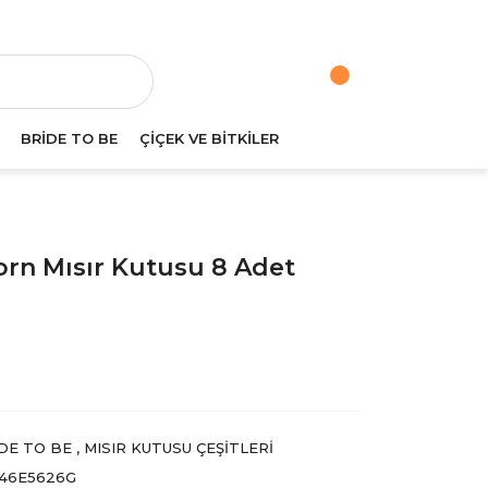
va
BRİDE TO BE
ÇİÇEK VE BİTKİLER
orn Mısır Kutusu 8 Adet
DE TO BE
,
MISIR KUTUSU ÇEŞITLERI
46E5626G