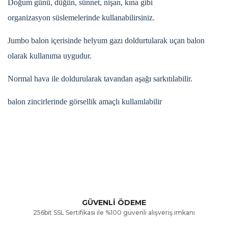
Doğum günü, düğün, sünnet, nişan, kına gibi
organizasyon süslemelerinde kullanabilirsiniz.
Jumbo balon içerisinde helyum gazı doldurtularak uçan balon
olarak kullanıma uygudur.
Normal hava ile doldurularak tavandan aşağı sarkıtılabilir.
balon zincirlerinde görsellik amaçlı kullanılabilir
Bu ürünün fiyat bilgisi, resim, ürün açıklamalarında ve diğer
konularda yetersiz gördüğünüz noktaları öneri formunu
Bu ürüne ilk yorumu siz yapın!
kullanarak tarafımıza iletebilirsiniz.
Görüş ve önerileriniz için teşekkür ederiz.
Yorum Yaz
GÜVENLİ ÖDEME
256bit SSL Sertifikası ile %100 güvenli alışveriş imkanı
Ürün resmi kalitesiz, bozuk veya görüntülenemiyor.