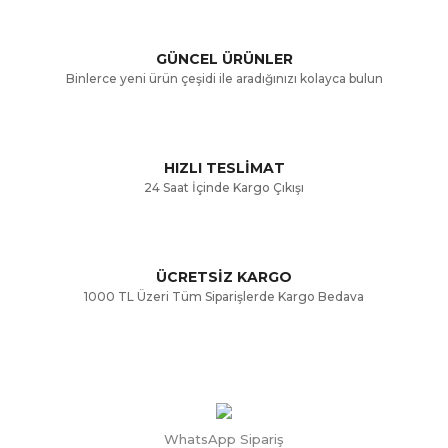
Ürün açıklamasında eksik bilgiler bulunuyor.
GÜNCEL ÜRÜNLER
Ürün bilgilerinde hatalar bulunuyor.
Binlerce yeni ürün çeşidi ile aradığınızı kolayca bulun
Ürün fiyatı diğer sitelerden daha pahalı.
Bu ürüne benzer farklı alternatifler olmalı.
HIZLI TESLİMAT
24 Saat İçinde Kargo Çıkışı
ÜCRETSİZ KARGO
Gönder
1000 TL Üzeri Tüm Siparişlerde Kargo Bedava
WhatsApp Sipariş