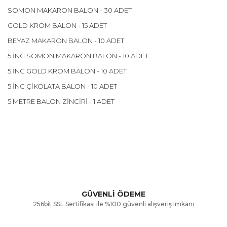
SOMON MAKARON BALON - 30 ADET
GOLD KROM BALON - 15 ADET
BEYAZ MAKARON BALON - 10 ADET
5 İNC SOMON MAKARON BALON - 10 ADET
5 İNC GOLD KROM BALON - 10 ADET
5 İNC ÇİKOLATA BALON - 10 ADET
5 METRE BALON ZİNCİRİ - 1 ADET
Bu ürünün fiyat bilgisi, resim, ürün açıklamalarında ve diğer
konularda yetersiz gördüğünüz noktaları öneri formunu
Bu ürüne ilk yorumu siz yapın!
kullanarak tarafımıza iletebilirsiniz.
Görüş ve önerileriniz için teşekkür ederiz.
Yorum Yaz
GÜVENLİ ÖDEME
256bit SSL Sertifikası ile %100 güvenli alışveriş imkanı
Ürün resmi kalitesiz, bozuk veya görüntülenemiyor.