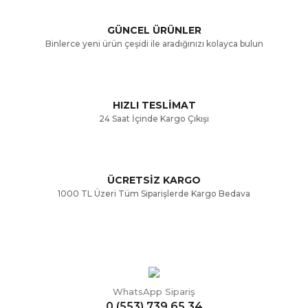
Ürün açıklamasında eksik bilgiler bulunuyor.
GÜNCEL ÜRÜNLER
Ürün bilgilerinde hatalar bulunuyor.
Binlerce yeni ürün çeşidi ile aradığınızı kolayca bulun
Ürün fiyatı diğer sitelerden daha pahalı.
Bu ürüne benzer farklı alternatifler olmalı.
HIZLI TESLİMAT
24 Saat İçinde Kargo Çıkışı
ÜCRETSİZ KARGO
Gönder
1000 TL Üzeri Tüm Siparişlerde Kargo Bedava
WhatsApp Sipariş
0 (553) 739 65 34