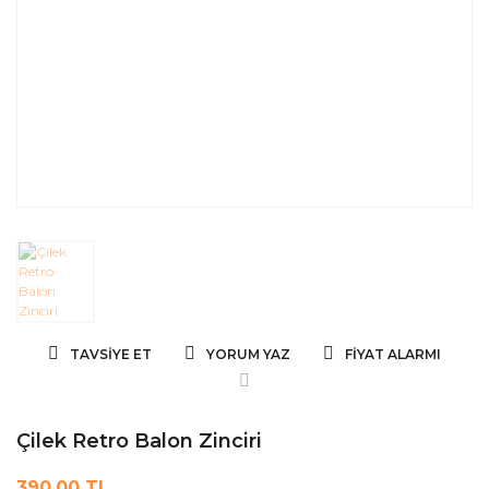
TAVSIYE ET
YORUM YAZ
FIYAT ALARMI
Çilek Retro Balon Zinciri
390,00 TL