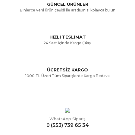
GÜNCEL ÜRÜNLER
Ürün bilgilerinde hatalar bulunuyor.
Binlerce yeni ürün çeşidi ile aradığınızı kolayca bulun
Ürün fiyatı diğer sitelerden daha pahalı.
Bu ürüne benzer farklı alternatifler olmalı.
HIZLI TESLİMAT
24 Saat İçinde Kargo Çıkışı
ÜCRETSİZ KARGO
Gönder
1000 TL Üzeri Tüm Siparişlerde Kargo Bedava
WhatsApp Sipariş
0 (553) 739 65 34