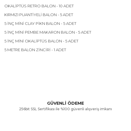
OKALİPTÜS RETRO BALON - 10 ADET
KIRMIZI PUANTİYELİ BALON - 5 ADET
5 İNÇ MİNİ CLAY PİKN BALON - 5 ADET
5 İNÇ MİNİ PEMBE MAKARON BALON - 5 ADET
5 İNÇ MİNİ OKALİPTÜS BALON - 5 ADET
5 METRE BALON ZİNCİRİ - 1 ADET
Bu ürünün fiyat bilgisi, resim, ürün açıklamalarında ve diğer
konularda yetersiz gördüğünüz noktaları öneri formunu
Bu ürüne ilk yorumu siz yapın!
kullanarak tarafımıza iletebilirsiniz.
Görüş ve önerileriniz için teşekkür ederiz.
Yorum Yaz
GÜVENLİ ÖDEME
256bit SSL Sertifikası ile %100 güvenli alışveriş imkanı
Ürün resmi kalitesiz, bozuk veya görüntülenemiyor.
Ürün açıklamasında eksik bilgiler bulunuyor.