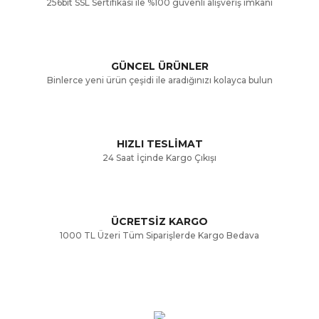
256bit SSL Sertifikası ile %100 güvenli alışveriş imkanı
Ürün resmi kalitesiz, bozuk veya görüntülenemiyor.
Ürün açıklamasında eksik bilgiler bulunuyor.
GÜNCEL ÜRÜNLER
Ürün bilgilerinde hatalar bulunuyor.
Binlerce yeni ürün çeşidi ile aradığınızı kolayca bulun
Ürün fiyatı diğer sitelerden daha pahalı.
Bu ürüne benzer farklı alternatifler olmalı.
HIZLI TESLİMAT
24 Saat İçinde Kargo Çıkışı
ÜCRETSİZ KARGO
Gönder
1000 TL Üzeri Tüm Siparişlerde Kargo Bedava