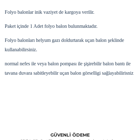
Folyo balonlar inik vaziyet de kargoya verilir.
Paket içinde 1 Adet folyo balon bulunmaktadır.
Folyo balonları helyum gazı doldurtarak uçan balon şeklinde
kullanabilirsiniz.
normal nefes ile veya balon pompası ile şişirebilir balon bantı ile
tavana duvara sabitleyebilir uçan balon görselligi sağlayabilirisniz
Bu ürünün fiyat bilgisi, resim, ürün açıklamalarında ve diğer
konularda yetersiz gördüğünüz noktaları öneri formunu
Bu ürüne ilk yorumu siz yapın!
kullanarak tarafımıza iletebilirsiniz.
Görüş ve önerileriniz için teşekkür ederiz.
Yorum Yaz
GÜVENLİ ÖDEME