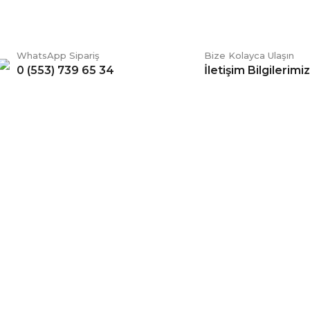
WhatsApp Sipariş
Bize Kolayca Ulaşın
0 (553) 739 65 34
İletişim Bilgilerimiz
Gönder
ERİŞ
BİZİ TAKİP EDİN
li Satış Sözleşmesi
Facebook
ve Teslimat
Twitter
k ve Güvenlik
İnstagram
 Şartları
YouTube
 Değişim Şartları