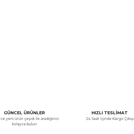
a ve diğer konularda yetersiz gördüğünüz noktaları öneri formunu kullana
Bu ürüne ilk yorumu siz yapın!
.
Yorum Yaz
GÜNCEL ÜRÜNLER
HIZLI TESLİMAT
ce yeni ürün çeşidi ile aradığınızı
24 Saat İçinde Kargo Çıkışı
kolayca bulun