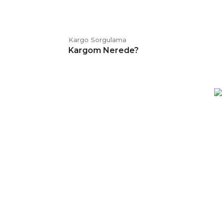
Kargo Sorgulama
Kargom Nerede?
E-BÜLTEN
Kampanya ve duyurularımızdan
haberdar olmak için kaydolabilirsiniz.