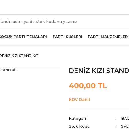
üm Alışverişlerde Geçerli 1000 TL Ve Üzeri Kargo Beda
ÇOCUK PARTİ TEMALARI
PARTİ SÜSLERİ
PARTİ MALZEMELERİ
DENİZ KIZI STAND KİT
DENİZ KIZI STAND
400,00 TL
KDV Dahil
Kategori
BAL
Stok Kodu
SVL