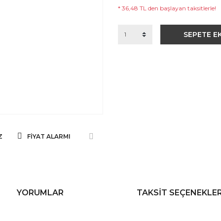
* 36,48 TL den başlayan taksitlerle!
SEPETE E
Z
FIYAT ALARMI
YORUMLAR
TAKSIT SEÇENEKLER