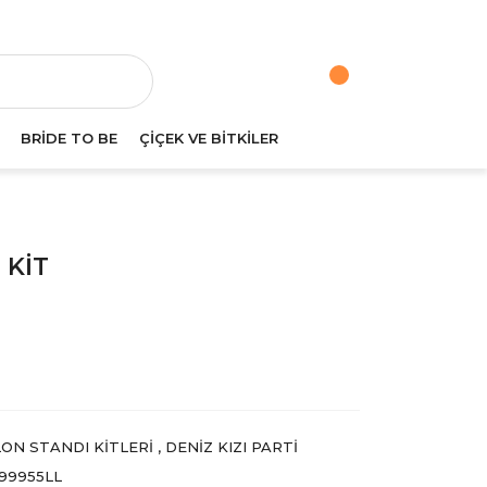
va
BRİDE TO BE
ÇİÇEK VE BİTKİLER
 KİT
ON STANDI KİTLERİ
,
DENIZ KIZI PARTI
99955LL