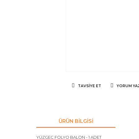
TAVSIYE ET
YORUM YA
ÜRÜN BILGISI
YÜZGEÇ FOLYO BALON - 1 ADET