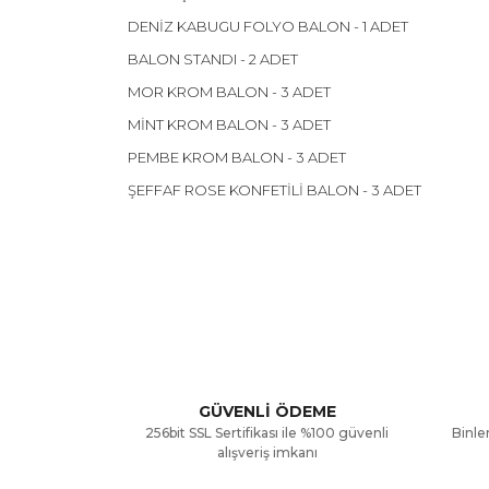
DENİZ KABUGU FOLYO BALON - 1 ADET
BALON STANDI - 2 ADET
MOR KROM BALON - 3 ADET
MİNT KROM BALON - 3 ADET
PEMBE KROM BALON - 3 ADET
ŞEFFAF ROSE KONFETİLİ BALON - 3 ADET
Bu ürünün fiyat bilgisi, resim, ürün açıklamalarınd
Görüş ve önerileriniz için teşekkür ederiz.
Ürün resmi kalitesiz, bozuk veya görüntülenemiyor
Ürün açıklamasında eksik bilgiler bulunuyor.
GÜVENLİ ÖDEME
256bit SSL Sertifikası ile %100 güvenli
Binler
Ürün bilgilerinde hatalar bulunuyor.
alışveriş imkanı
Ürün fiyatı diğer sitelerden daha pahalı.