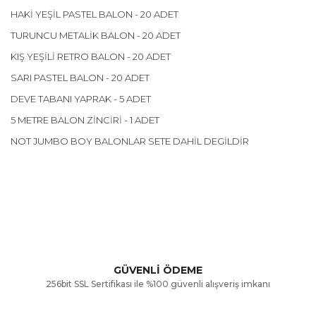
HAKİ YEŞİL PASTEL BALON - 20 ADET
TURUNCU METALİK BALON - 20 ADET
KIŞ YEŞİLİ RETRO BALON - 20 ADET
SARI PASTEL BALON - 20 ADET
DEVE TABANI YAPRAK - 5 ADET
5 METRE BALON ZİNCİRİ - 1 ADET
NOT JUMBO BOY BALONLAR SETE DAHİL DEGİLDİR
Bu ürünün fiyat bilgisi, resim, ürün açıklamalarında ve diğer
konularda yetersiz gördüğünüz noktaları öneri formunu
Bu ürüne ilk yorumu siz yapın!
kullanarak tarafımıza iletebilirsiniz.
Görüş ve önerileriniz için teşekkür ederiz.
Yorum Yaz
GÜVENLİ ÖDEME
256bit SSL Sertifikası ile %100 güvenli alışveriş imkanı
Ürün resmi kalitesiz, bozuk veya görüntülenemiyor.