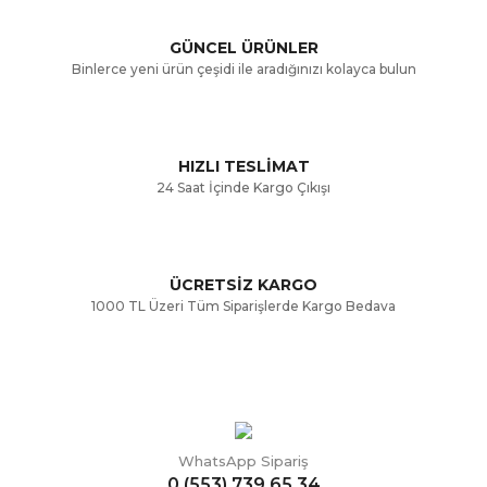
Ürün açıklamasında eksik bilgiler bulunuyor.
GÜNCEL ÜRÜNLER
Ürün bilgilerinde hatalar bulunuyor.
Binlerce yeni ürün çeşidi ile aradığınızı kolayca bulun
Ürün fiyatı diğer sitelerden daha pahalı.
Bu ürüne benzer farklı alternatifler olmalı.
HIZLI TESLİMAT
24 Saat İçinde Kargo Çıkışı
ÜCRETSİZ KARGO
Gönder
1000 TL Üzeri Tüm Siparişlerde Kargo Bedava
WhatsApp Sipariş
0 (553) 739 65 34