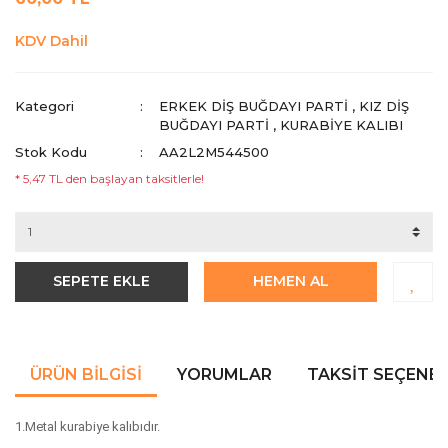
KDV Dahil
Kategori
ERKEK DIŞ BUĞDAYI PARTI
,
KIZ DIŞ
BUĞDAYI PARTI
,
KURABIYE KALIBI
Stok Kodu
AA2L2M544500
* 5,47 TL den başlayan taksitlerle!
SEPETE EKLE
HEMEN AL
ÜRÜN BILGISI
YORUMLAR
TAKSIT SEÇENEK
1.Metal kurabiye kalıbıdır.