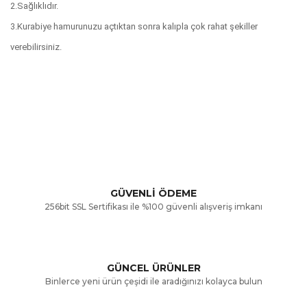
2.Sağlıklıdır.
3.Kurabiye hamurunuzu açtıktan sonra kalıpla çok rahat şekiller
verebilirsiniz.
Bu ürünün fiyat bilgisi, resim, ürün açıklamalarında ve diğer
konularda yetersiz gördüğünüz noktaları öneri formunu
Bu ürüne ilk yorumu siz yapın!
kullanarak tarafımıza iletebilirsiniz.
Görüş ve önerileriniz için teşekkür ederiz.
Yorum Yaz
GÜVENLİ ÖDEME
256bit SSL Sertifikası ile %100 güvenli alışveriş imkanı
Ürün resmi kalitesiz, bozuk veya görüntülenemiyor.
Ürün açıklamasında eksik bilgiler bulunuyor.
GÜNCEL ÜRÜNLER
Ürün bilgilerinde hatalar bulunuyor.
Binlerce yeni ürün çeşidi ile aradığınızı kolayca bulun
Ürün fiyatı diğer sitelerden daha pahalı.