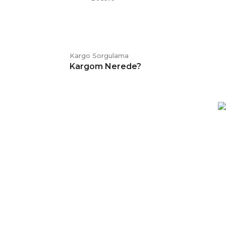
Kargo Sorgulama
Kargom Nerede?
E-BÜLTEN
Kampanya ve duyurularımızdan
haberdar olmak için kaydolabilirsiniz.