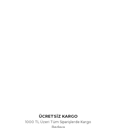
rak tarafımıza iletebilirsiniz.
ÜCRETSİZ KARGO
1000 TL Üzeri Tüm Siparişlerde Kargo
Bedava