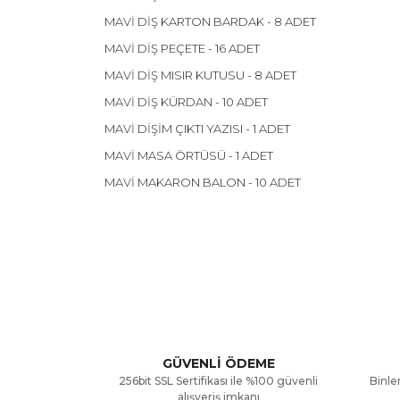
MAVİ DİŞ KARTON BARDAK - 8 ADET
MAVİ DİŞ PEÇETE - 16 ADET
MAVİ DİŞ MISIR KUTUSU - 8 ADET
MAVİ DİŞ KÜRDAN - 10 ADET
MAVİ DİŞİM ÇIKTI YAZISI - 1 ADET
MAVİ MASA ÖRTÜSÜ - 1 ADET
MAVİ MAKARON BALON - 10 ADET
Bu ürünün fiyat bilgisi, resim, ürün açıklamalarınd
Görüş ve önerileriniz için teşekkür ederiz.
Ürün resmi kalitesiz, bozuk veya görüntülenemiyor
Ürün açıklamasında eksik bilgiler bulunuyor.
GÜVENLİ ÖDEME
256bit SSL Sertifikası ile %100 güvenli
Binler
Ürün bilgilerinde hatalar bulunuyor.
alışveriş imkanı