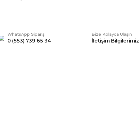
WhatsApp Sipariş
Bize Kolayca Ulaşın
0 (553) 739 65 34
İletişim Bilgilerimiz
Gönder
ERİŞ
BİZİ TAKİP EDİN
li Satış Sözleşmesi
Facebook
ve Teslimat
Twitter
k ve Güvenlik
İnstagram
 Şartları
YouTube
 Değişim Şartları