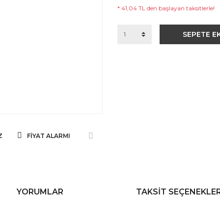
* 41,04 TL den başlayan taksitlerle!
SEPETE E
Z
FIYAT ALARMI
YORUMLAR
TAKSIT SEÇENEKLER