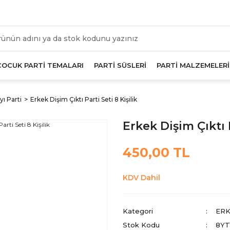
üm Alışverişlerde Geçerli 1000 TL Ve Üzeri Kargo Beda
ÇOCUK PARTİ TEMALARI
PARTİ SÜSLERİ
PARTİ MALZEMELERİ
ı Parti
Erkek Dişim Çıktı Parti Seti 8 Kişilik
Erkek Dişim Çıktı P
450,00 TL
KDV Dahil
Kategori
ERK
Stok Kodu
8YT