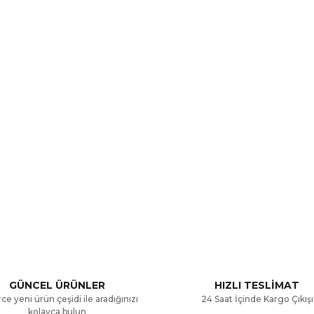
a ve diğer konularda yetersiz gördüğünüz noktaları öneri formunu kullana
Bu ürüne ilk yorumu siz yapın!
.
Yorum Yaz
GÜNCEL ÜRÜNLER
HIZLI TESLİMAT
ce yeni ürün çeşidi ile aradığınızı
24 Saat İçinde Kargo Çıkışı
kolayca bulun