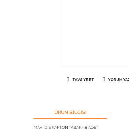
TAVSIYE ET
YORUM YA
ÜRÜN BILGISI
MAVİ DİŞ KARTON TABAK - 8 ADET