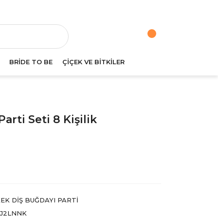
va
BRİDE TO BE
ÇİÇEK VE BİTKİLER
arti Seti 8 Kişilik
EK DIŞ BUĞDAYI PARTI
J2LNNK