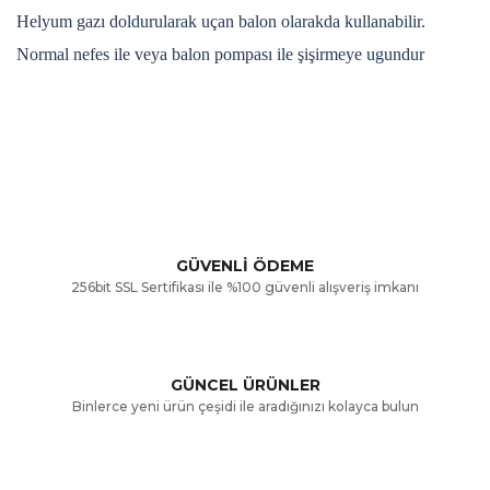
Helyum gazı doldurularak uçan balon olarakda kullanabilir.
Normal nefes ile veya balon pompası ile şişirmeye ugundur
Bu ürünün fiyat bilgisi, resim, ürün açıklamalarında ve diğer
konularda yetersiz gördüğünüz noktaları öneri formunu
Bu ürüne ilk yorumu siz yapın!
kullanarak tarafımıza iletebilirsiniz.
Görüş ve önerileriniz için teşekkür ederiz.
Yorum Yaz
GÜVENLİ ÖDEME
256bit SSL Sertifikası ile %100 güvenli alışveriş imkanı
Ürün resmi kalitesiz, bozuk veya görüntülenemiyor.
Ürün açıklamasında eksik bilgiler bulunuyor.
GÜNCEL ÜRÜNLER
Ürün bilgilerinde hatalar bulunuyor.
Binlerce yeni ürün çeşidi ile aradığınızı kolayca bulun
Ürün fiyatı diğer sitelerden daha pahalı.
Bu ürüne benzer farklı alternatifler olmalı.