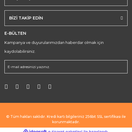
BİZİ TAKİP EDİN
E-BÜLTEN
Kampanya ve duyurularımızdan haberdar olmak için
kaydolabilirsiniz.
© Tüm hakları saklıdır. Kredi kartı bilgileriniz 256bit SSL sertifikası ile
korunmaktadır.
ile
ideasoft
e-