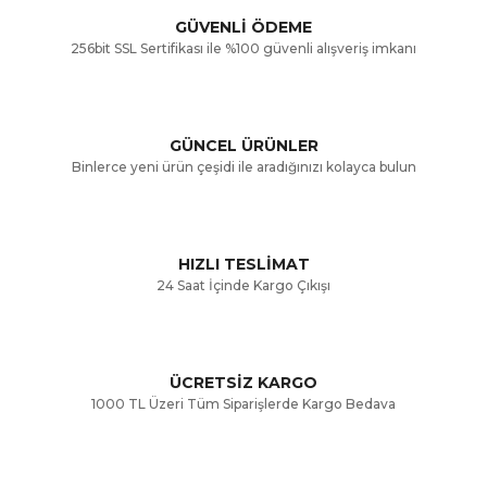
GÜVENLİ ÖDEME
256bit SSL Sertifikası ile %100 güvenli alışveriş imkanı
Ürün resmi kalitesiz, bozuk veya görüntülenemiyor.
Ürün açıklamasında eksik bilgiler bulunuyor.
GÜNCEL ÜRÜNLER
Ürün bilgilerinde hatalar bulunuyor.
Binlerce yeni ürün çeşidi ile aradığınızı kolayca bulun
Ürün fiyatı diğer sitelerden daha pahalı.
Bu ürüne benzer farklı alternatifler olmalı.
HIZLI TESLİMAT
24 Saat İçinde Kargo Çıkışı
ÜCRETSİZ KARGO
Gönder
1000 TL Üzeri Tüm Siparişlerde Kargo Bedava