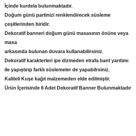
İçinde kurdela bulunmaktadır.
Doğum günü partinizi renklendirecek süsleme
çeşitlerinden biridir.
Dekoratif banneri doğum günü masasının önüne veya
masa
arkasında bulunan duvara kullanabilirsiniz.
Dekoratif karakterleri ipe dizmeden etrafa bant yardımı
ile yapıştırıp farklı süslemeler de yapabilrsiniz.
Kaliteli Kuşe kağıt malzemeden elde edilmiştir.
Ürün İçerisinde 6 Adet Dekoratif Banner Bulunmaktadır
Bu ürünün fiyat bilgisi, resim, ürün açıklamalarında ve diğer
konularda yetersiz gördüğünüz noktaları öneri formunu
Bu ürüne ilk yorumu siz yapın!
kullanarak tarafımıza iletebilirsiniz.
Görüş ve önerileriniz için teşekkür ederiz.
Yorum Yaz