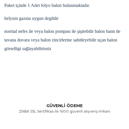
Paket içinde 1 Adet folyo balon bulunmaktadır.
helyum gazına uygun degildir
normal nefes ile veya balon pompası ile şişirebilir balon bantı ile
tavana duvara veya balon zincirlerine sabitleyebilir uçan balon
görselligi sağlayabilirisniz
Bu ürünün fiyat bilgisi, resim, ürün açıklamalarında ve diğer
konularda yetersiz gördüğünüz noktaları öneri formunu
Bu ürüne ilk yorumu siz yapın!
kullanarak tarafımıza iletebilirsiniz.
Görüş ve önerileriniz için teşekkür ederiz.
Yorum Yaz
GÜVENLİ ÖDEME
256bit SSL Sertifikası ile %100 güvenli alışveriş imkanı
Ürün resmi kalitesiz, bozuk veya görüntülenemiyor.
Ürün açıklamasında eksik bilgiler bulunuyor.