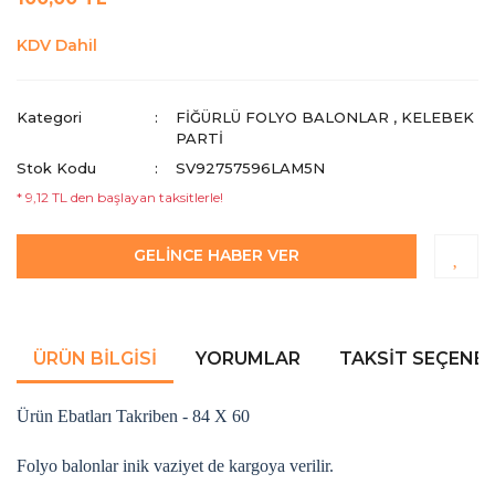
KDV Dahil
Kategori
FIĞÜRLÜ FOLYO BALONLAR
,
KELEBEK
PARTI
Stok Kodu
SV92757596LAM5N
* 9,12 TL den başlayan taksitlerle!
GELİNCE HABER VER
ÜRÜN BILGISI
YORUMLAR
TAKSIT SEÇENEK
Ürün Ebatları Takriben - 84 X 60
Folyo balonlar inik vaziyet de kargoya verilir.