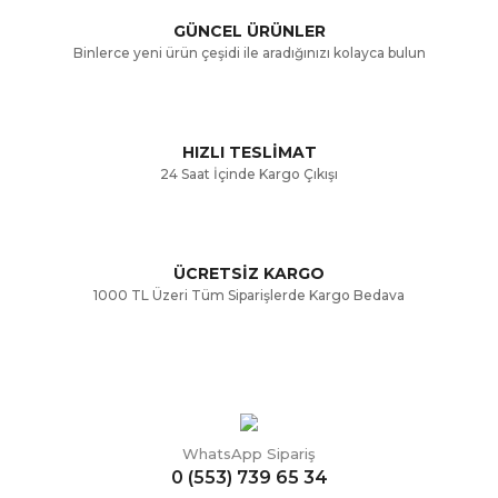
GÜNCEL ÜRÜNLER
Ürün bilgilerinde hatalar bulunuyor.
Binlerce yeni ürün çeşidi ile aradığınızı kolayca bulun
Ürün fiyatı diğer sitelerden daha pahalı.
Bu ürüne benzer farklı alternatifler olmalı.
HIZLI TESLİMAT
24 Saat İçinde Kargo Çıkışı
ÜCRETSİZ KARGO
Gönder
1000 TL Üzeri Tüm Siparişlerde Kargo Bedava
WhatsApp Sipariş
0 (553) 739 65 34