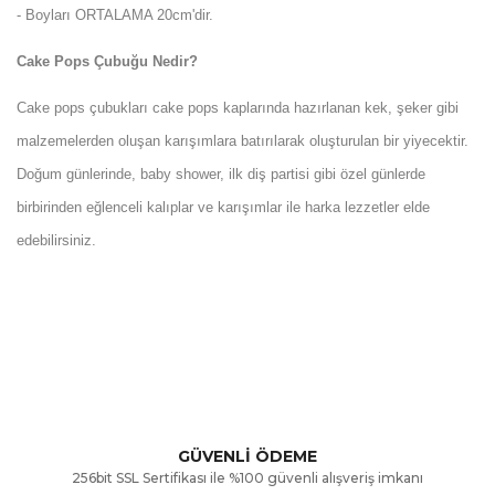
- Boyları ORTALAMA 20cm'dir.
Cake Pops Çubuğu Nedir?
Cake pops çubukları cake pops kaplarında hazırlanan kek, şeker gibi
malzemelerden oluşan karışımlara batırılarak oluşturulan bir yiyecektir.
Doğum günlerinde, baby shower, ilk diş partisi gibi özel günlerde
birbirinden eğlenceli kalıplar ve karışımlar ile harka lezzetler elde
edebilirsiniz.
Bu ürünün fiyat bilgisi, resim, ürün açıklamalarında ve diğer
konularda yetersiz gördüğünüz noktaları öneri formunu
Bu ürüne ilk yorumu siz yapın!
kullanarak tarafımıza iletebilirsiniz.
Görüş ve önerileriniz için teşekkür ederiz.
Yorum Yaz
GÜVENLİ ÖDEME
256bit SSL Sertifikası ile %100 güvenli alışveriş imkanı
Ürün resmi kalitesiz, bozuk veya görüntülenemiyor.