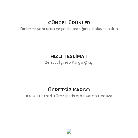
Ürün açıklamasında eksik bilgiler bulunuyor.
GÜNCEL ÜRÜNLER
Ürün bilgilerinde hatalar bulunuyor.
Binlerce yeni ürün çeşidi ile aradığınızı kolayca bulun
Ürün fiyatı diğer sitelerden daha pahalı.
Bu ürüne benzer farklı alternatifler olmalı.
HIZLI TESLİMAT
24 Saat İçinde Kargo Çıkışı
ÜCRETSİZ KARGO
Gönder
1000 TL Üzeri Tüm Siparişlerde Kargo Bedava