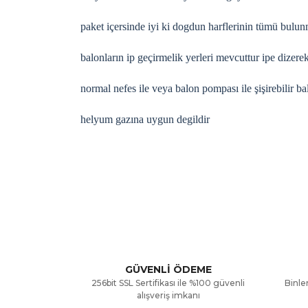
paket içersinde iyi ki dogdun harflerinin tümü bulu
balonların ip geçirmelik yerleri mevcuttur ipe dizerek
normal nefes ile veya balon pompası ile şişirebilir ba
helyum gazına uygun degildir
Bu ürünün fiyat bilgisi, resim, ürün açıklamalarınd
Görüş ve önerileriniz için teşekkür ederiz.
Ürün resmi kalitesiz, bozuk veya görüntülenemiyor
Ürün açıklamasında eksik bilgiler bulunuyor.
GÜVENLİ ÖDEME
256bit SSL Sertifikası ile %100 güvenli
Binler
Ürün bilgilerinde hatalar bulunuyor.
alışveriş imkanı