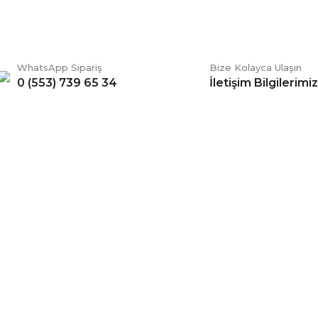
WhatsApp Sipariş
Bize Kolayca Ulaşın
0 (553) 739 65 34
İletişim Bilgilerimiz
Gönder
ERİŞ
BİZİ TAKİP EDİN
li Satış Sözleşmesi
Facebook
ve Teslimat
Twitter
k ve Güvenlik
İnstagram
 Şartları
YouTube
 Değişim Şartları