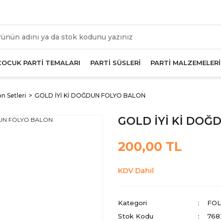
üm Alışverişlerde Geçerli 1000 TL Ve Üzeri Kargo Beda
ÇOCUK PARTİ TEMALARI
PARTİ SÜSLERİ
PARTİ MALZEMELERİ
n Setleri
GOLD İYİ Kİ DOĞDUN FOLYO BALON
GOLD İYİ Kİ DO
200,00 TL
KDV Dahil
Kategori
FOL
Stok Kodu
768