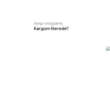
Kargo Sorgulama
Kargom Nerede?
E-BÜLTEN
Kampanya ve duyurularımızdan
haberdar olmak için kaydolabilirsiniz.