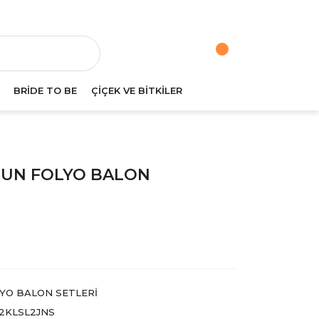
va
BRİDE TO BE
ÇİÇEK VE BİTKİLER
ĞDUN FOLYO BALON
YO BALON SETLERI
2KLSL2JNS