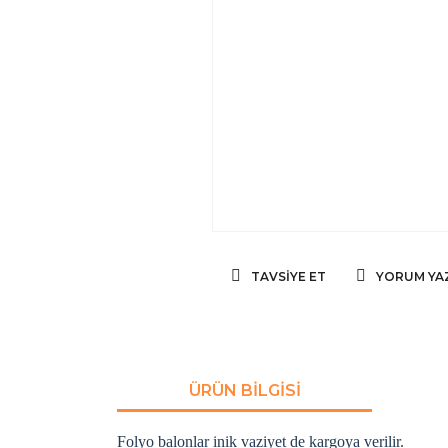
TAVSIYE ET
YORUM YA
ÜRÜN BILGISI
Folyo balonlar inik vaziyet de kargoya verilir.