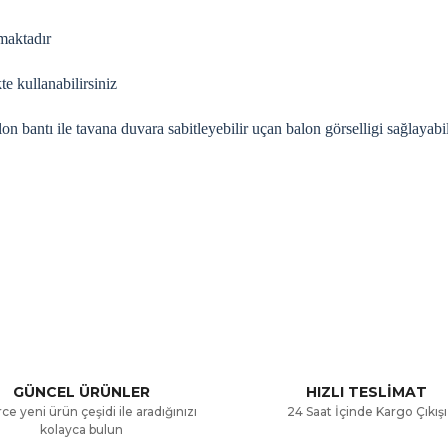
nmaktadır
te kullanabilirsiniz
lon bantı ile tavana duvara sabitleyebilir uçan balon görselligi sağlayabil
a ve diğer konularda yetersiz gördüğünüz noktaları öneri formunu kullana
Bu ürüne ilk yorumu siz yapın!
.
Yorum Yaz
GÜNCEL ÜRÜNLER
HIZLI TESLİMAT
ce yeni ürün çeşidi ile aradığınızı
24 Saat İçinde Kargo Çıkışı
kolayca bulun