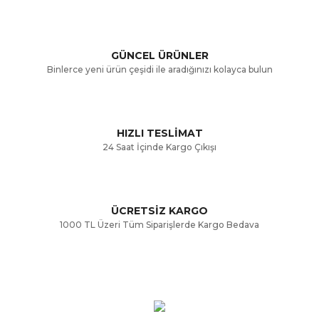
Ürün açıklamasında eksik bilgiler bulunuyor.
GÜNCEL ÜRÜNLER
Ürün bilgilerinde hatalar bulunuyor.
Binlerce yeni ürün çeşidi ile aradığınızı kolayca bulun
Ürün fiyatı diğer sitelerden daha pahalı.
Bu ürüne benzer farklı alternatifler olmalı.
HIZLI TESLİMAT
24 Saat İçinde Kargo Çıkışı
ÜCRETSİZ KARGO
Gönder
1000 TL Üzeri Tüm Siparişlerde Kargo Bedava