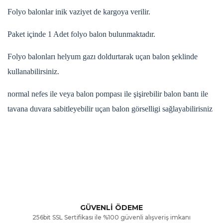
Folyo balonlar inik vaziyet de kargoya verilir.
Paket içinde 1 Adet folyo balon bulunmaktadır.
Folyo balonları helyum gazı doldurtarak uçan balon şeklinde
kullanabilirsiniz.
normal nefes ile veya balon pompası ile şişirebilir balon bantı ile
tavana duvara sabitleyebilir uçan balon görselligi sağlayabilirisniz
Bu ürünün fiyat bilgisi, resim, ürün açıklamalarında ve diğer
konularda yetersiz gördüğünüz noktaları öneri formunu
Bu ürüne ilk yorumu siz yapın!
kullanarak tarafımıza iletebilirsiniz.
Görüş ve önerileriniz için teşekkür ederiz.
Yorum Yaz
GÜVENLİ ÖDEME
256bit SSL Sertifikası ile %100 güvenli alışveriş imkanı
Ürün resmi kalitesiz, bozuk veya görüntülenemiyor.