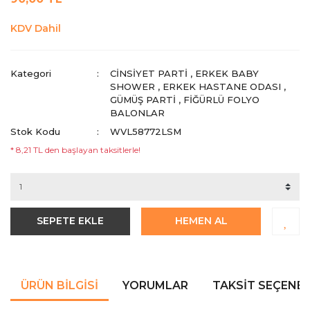
KDV Dahil
Kategori
CINSIYET PARTI
,
ERKEK BABY
SHOWER
,
ERKEK HASTANE ODASI
,
GÜMÜŞ PARTI
,
FIĞÜRLÜ FOLYO
BALONLAR
Stok Kodu
WVL58772LSM
* 8,21 TL den başlayan taksitlerle!
SEPETE EKLE
HEMEN AL
ÜRÜN BILGISI
YORUMLAR
TAKSIT SEÇENEK