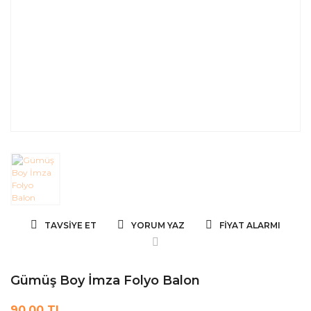
TAVSIYE ET
YORUM YAZ
FIYAT ALARMI
Gümüş Boy İmza Folyo Balon
90,00 TL