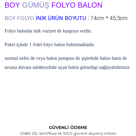
BOY
GÜMÜŞ
FOLYO BALON
BOY FOLYO
İNİK ÜRÜN BOYUTU :
74
cm * 45,5cm
Folyo balonlar inik vaziyet de kargoya verilir.
Paket içinde 1 Adet folyo balon bulunmaktadır.
normal nefes ile veya balon pompası ile şişirebilir balon bantı ile
tavana duvara sabitleyebilir uçan balon görselligi sağlayabilirisniz
Bu ürünün fiyat bilgisi, resim, ürün açıklamalarında ve diğer
konularda yetersiz gördüğünüz noktaları öneri formunu
Bu ürüne ilk yorumu siz yapın!
kullanarak tarafımıza iletebilirsiniz.
Görüş ve önerileriniz için teşekkür ederiz.
Yorum Yaz
GÜVENLİ ÖDEME
256bit SSL Sertifikası ile %100 güvenli alışveriş imkanı