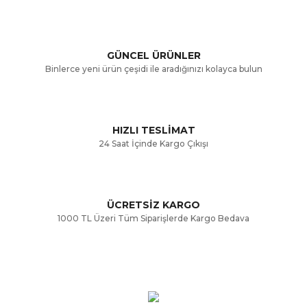
Ürün resmi kalitesiz, bozuk veya görüntülenemiyor.
Ürün açıklamasında eksik bilgiler bulunuyor.
GÜNCEL ÜRÜNLER
Ürün bilgilerinde hatalar bulunuyor.
Binlerce yeni ürün çeşidi ile aradığınızı kolayca bulun
Ürün fiyatı diğer sitelerden daha pahalı.
Bu ürüne benzer farklı alternatifler olmalı.
HIZLI TESLİMAT
24 Saat İçinde Kargo Çıkışı
ÜCRETSİZ KARGO
Gönder
1000 TL Üzeri Tüm Siparişlerde Kargo Bedava